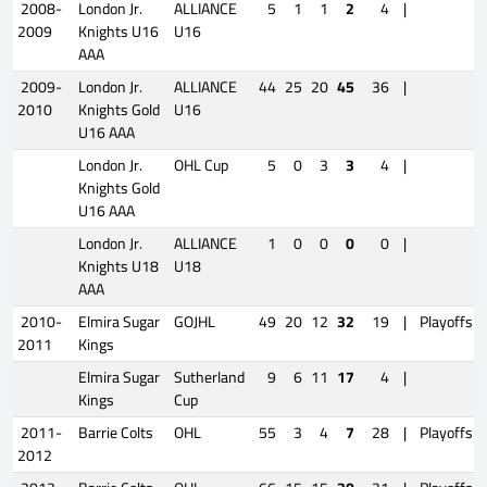
2008-
London Jr.
ALLIANCE
5
1
1
2
4
|
2009
Knights U16
U16
AAA
2009-
London Jr.
ALLIANCE
44
25
20
45
36
|
2010
Knights Gold
U16
U16 AAA
London Jr.
OHL Cup
5
0
3
3
4
|
Knights Gold
U16 AAA
London Jr.
ALLIANCE
1
0
0
0
0
|
Knights U18
U18
AAA
2010-
Elmira Sugar
GOJHL
49
20
12
32
19
|
Playoffs
2011
Kings
Elmira Sugar
Sutherland
9
6
11
17
4
|
Kings
Cup
2011-
Barrie Colts
OHL
55
3
4
7
28
|
Playoffs
2012