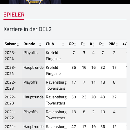
SPIELER
Karriere in der DEL2
Saison
Runde
Club
GP
T
A
P
PIM
+/-
2023-
Playoffs
Krefeld
7
3
4
7
2
-2
2024
Pinguine
2023-
Hauptrunde
Krefeld
36
16
16
32
17
1
2024
Pinguine
2022-
Playoffs
Ravensburg
17
7
11
18
8
8
2023
Towerstars
2022-
Hauptrunde
Ravensburg
50
23
20
43
22
9
2023
Towerstars
2021-
Playoffs
Ravensburg
13
8
2
10
4
3
2022
Towerstars
2021-
Hauptrunde
Ravensburg
47
17
19
36
12
1