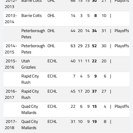
2012-
Barrie Colts
OHL
66
15
15
30
21
|
Playoffs
2013
2013-
Barrie Colts
OHL
14
3
5
8
10
|
2014
Peterborough
OHL
44
20
14
34
31
|
Playoffs
Petes
2014-
Peterborough
OHL
63
29
23
52
30
|
Playoffs
2015
Petes
2015-
Utah
ECHL
40
11
11
22
20
|
2016
Grizzlies
Rapid City
ECHL
7
4
5
9
6
|
Rush
2016-
Rapid City
ECHL
45
17
20
37
27
|
2017
Rush
Quad City
ECHL
22
6
9
15
4
|
Playoffs
Mallards
2017-
Quad City
ECHL
31
10
9
19
8
|
2018
Mallards