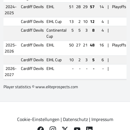
2024-
Cardiff Devils
EIHL
51
28
29
57
14
|
Playoffs
2025
Cardiff Devils
EIHL Cup
13
2
10
12
4
|
Cardiff Devils
Continental
5
5
3
8
4
|
Cup
2025-
Cardiff Devils
EIHL
50
27
21
48
16
|
Playoffs
2026
Cardiff Devils
EIHL Cup
10
2
3
5
6
|
2026-
Cardiff Devils
EIHL
-
-
-
-
-
|
2027
Player statistics ©
www.eliteprospects.com
Cookie-Einstellungen
|
Datenschutz
|
Impressum