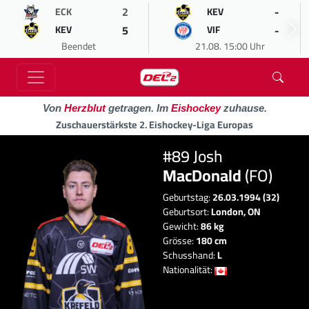
2
-
ECK
KEV
5
-
KEV
VIF
Beendet
21.08. 15:00 Uhr
Von
Herzblut
getragen. Im
Eishockey
zuhause.
Zuschauerstärkste 2. Eishockey-Liga Europas
#89 Josh
MacDonald
(FO)
Geburtstag:
26.03.1994 (32)
Geburtsort:
London, ON
Gewicht:
86 kg
Grösse:
180 cm
Schusshand:
L
Nationalität: