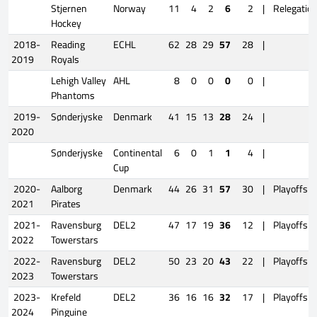
Stjernen
Norway
11
4
2
6
2
|
Relegatio
Hockey
2018-
Reading
ECHL
62
28
29
57
28
|
2019
Royals
Lehigh Valley
AHL
8
0
0
0
0
|
Phantoms
2019-
Sønderjyske
Denmark
41
15
13
28
24
|
2020
Sønderjyske
Continental
6
0
1
1
4
|
Cup
2020-
Aalborg
Denmark
44
26
31
57
30
|
Playoffs
2021
Pirates
2021-
Ravensburg
DEL2
47
17
19
36
12
|
Playoffs
2022
Towerstars
2022-
Ravensburg
DEL2
50
23
20
43
22
|
Playoffs
2023
Towerstars
2023-
Krefeld
DEL2
36
16
16
32
17
|
Playoffs
2024
Pinguine