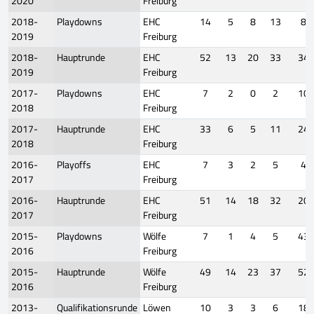
2020
Freiburg
2018-
Playdowns
EHC
14
5
8
13
8
2019
Freiburg
2018-
Hauptrunde
EHC
52
13
20
33
34
2019
Freiburg
2017-
Playdowns
EHC
7
2
0
2
10
2018
Freiburg
2017-
Hauptrunde
EHC
33
6
5
11
24
2018
Freiburg
2016-
Playoffs
EHC
7
3
2
5
4
2017
Freiburg
2016-
Hauptrunde
EHC
51
14
18
32
20
2017
Freiburg
2015-
Playdowns
Wölfe
7
1
4
5
43
2016
Freiburg
2015-
Hauptrunde
Wölfe
49
14
23
37
52
2016
Freiburg
2013-
Qualifikationsrunde
Löwen
10
3
3
6
18