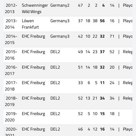
2012-
Schwenninger
Germany2
47
2
2
4
14
|
Playoff
2013
Wild Wings
2013-
Löwen
Germany3
37
18
38
56
16
|
Playoff
2014
Frankfurt
2014-
EHC Freiburg
Germany3
42
10
22
32
71
|
Playoff
2015
2015-
EHC Freiburg
DEL2
49
14
23
37
52
|
Relega
2016
2016-
EHC Freiburg
DEL2
51
14
18
32
20
|
Playoff
2017
2017-
EHC Freiburg
DEL2
33
6
5
11
24
|
Relega
2018
2018-
EHC Freiburg
DEL2
52
13
21
34
34
|
Relega
2019
2019-
EHC Freiburg
DEL2
52
5
10
15
18
|
2020
2020-
EHC Freiburg
DEL2
46
4
12
16
14
|
Playoff
2021