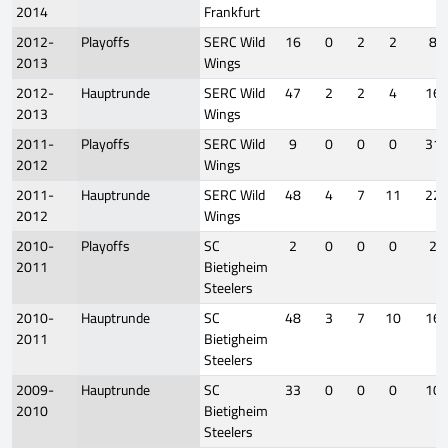
2014
Frankfurt
2012-
Playoffs
SERC Wild
16
0
2
2
8
2013
Wings
2012-
Hauptrunde
SERC Wild
47
2
2
4
16
2013
Wings
2011-
Playoffs
SERC Wild
9
0
0
0
31
2012
Wings
2011-
Hauptrunde
SERC Wild
48
4
7
11
22
2012
Wings
2010-
Playoffs
SC
2
0
0
0
2
2011
Bietigheim
Steelers
2010-
Hauptrunde
SC
48
3
7
10
16
2011
Bietigheim
Steelers
2009-
Hauptrunde
SC
33
0
0
0
10
2010
Bietigheim
Steelers