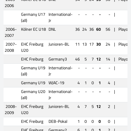
2006
Germany U17
International-
-
-
-
-
-
|
(all)
Jr
2006-
Kölner EC U18
DNL
36
24
36
60
56
|
Playoff
2007
2007-
EHC Freiburg
Junioren-BL
11
13
17
30
24
|
Playoff
2008
U20
EHC Freiburg
Germany3
46
5
7
12
14
|
Playoff
Germany U19
International-
-
-
-
-
-
|
(all)
Jr
Germany U19
WJAC-19
4
1
0
1
4
|
Germany U20
International-
-
-
-
-
-
|
(all)
Jr
2008-
EHC Freiburg
Junioren-BL
4
7
5
12
2
|
2009
U20
EHC Freiburg
DEB-Pokal
1
0
0
0
0
|
EHC Freiburg
Germany2
6
1
0
1
2
|