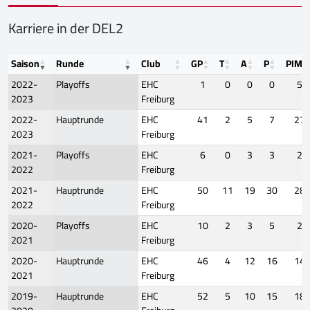
Karriere in der DEL2
Saison
Runde
Club
GP
T
A
P
PIM
2022-
Playoffs
EHC
1
0
0
0
5
2023
Freiburg
2022-
Hauptrunde
EHC
41
2
5
7
27
2023
Freiburg
2021-
Playoffs
EHC
6
0
3
3
2
2022
Freiburg
2021-
Hauptrunde
EHC
50
11
19
30
28
2022
Freiburg
2020-
Playoffs
EHC
10
2
3
5
2
2021
Freiburg
2020-
Hauptrunde
EHC
46
4
12
16
14
2021
Freiburg
2019-
Hauptrunde
EHC
52
5
10
15
18