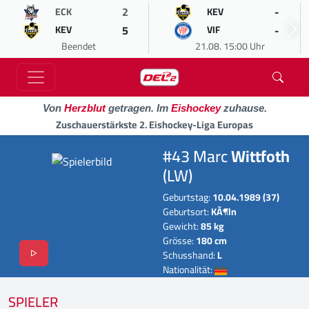
2
-
ECK
KEV
5
-
KEV
VIF
Beendet
21.08. 15:00 Uhr
Von
Herzblut
getragen. Im
Eishockey
zuhause.
Zuschauerstärkste 2. Eishockey-Liga Europas
#43 Marc
Wittfoth
(LW)
Geburtstag:
10.04.1989 (37)
Geburtsort:
KÃ¶ln
Gewicht:
85 kg
Grösse:
180 cm
Schusshand:
L
Nationalität:
SPIELER