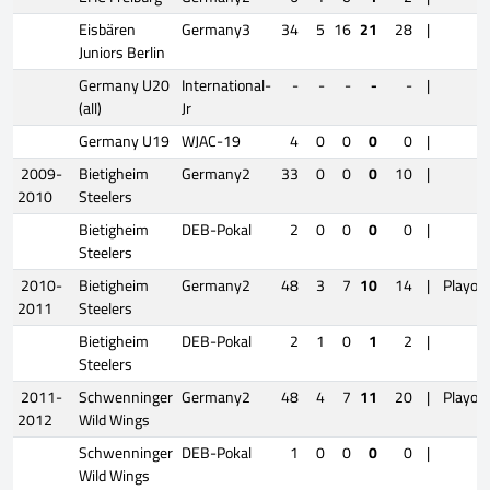
Eisbären
Germany3
34
5
16
21
28
|
Juniors Berlin
Germany U20
International-
-
-
-
-
-
|
(all)
Jr
Germany U19
WJAC-19
4
0
0
0
0
|
2009-
Bietigheim
Germany2
33
0
0
0
10
|
2010
Steelers
Bietigheim
DEB-Pokal
2
0
0
0
0
|
Steelers
2010-
Bietigheim
Germany2
48
3
7
10
14
|
Playoff
2011
Steelers
Bietigheim
DEB-Pokal
2
1
0
1
2
|
Steelers
2011-
Schwenninger
Germany2
48
4
7
11
20
|
Playoff
2012
Wild Wings
Schwenninger
DEB-Pokal
1
0
0
0
0
|
Wild Wings