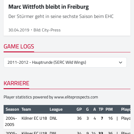
Marc Wittfoth bleibt in Freiburg
Der Stürmer geht in seine sechste Saison beim EHC
30.04.2019
Bild: City-Press
GAME LOGS
KARRIERE
Player statistics powered by
www.eliteprospects.com
Season
Team
League
GP
G
A
TP
PIM
Playof
2004-
Kölner EC U18
DNL
36
3
4
7
16
|
Playoff
2005
2005-
Kölner EC U18
DNL
34
9
24
33
36
|
Playoff