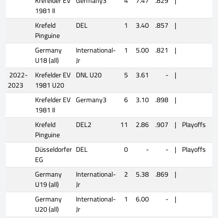
Krefelder EV
Germany3
4
7.47
.829
|
1981 II
Krefeld
DEL
1
3.40
.857
|
Pinguine
Germany
International-
1
5.00
.821
|
U18 (all)
Jr
2022-
Krefelder EV
DNL U20
5
3.61
-
|
2023
1981 U20
Krefelder EV
Germany3
6
3.10
.898
|
1981 II
Krefeld
DEL2
11
2.86
.907
|
Playoffs
Pinguine
Düsseldorfer
DEL
0
-
-
|
Playoffs
EG
Germany
International-
2
5.38
.869
|
U19 (all)
Jr
Germany
International-
1
6.00
-
|
U20 (all)
Jr