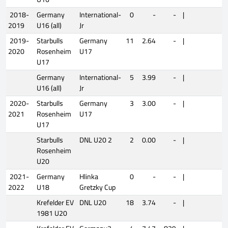
2018-
Germany
International-
0
-
-
|
2019
U16 (all)
Jr
2019-
Starbulls
Germany
11
2.64
-
|
2020
Rosenheim
U17
U17
Germany
International-
5
3.99
-
|
U16 (all)
Jr
2020-
Starbulls
Germany
3
3.00
-
|
2021
Rosenheim
U17
U17
Starbulls
DNL U20 2
2
0.00
-
|
Rosenheim
U20
2021-
Germany
Hlinka
0
-
-
|
2022
U18
Gretzky Cup
Krefelder EV
DNL U20
18
3.74
-
|
1981 U20