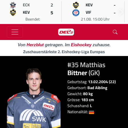
2
-
ECK
KEV
5
-
KEV
VIF
Beendet
21.08. 15:00 Uhr
Von
Herzblut
getragen. Im
Eishockey
zuhause.
Zuschauerstärkste 2. Eishockey-Liga Europas
#35 Matthias
Bittner
(GK)
Geburtstag:
13.02.2004 (22)
Geburtsort:
Bad Aibling
Gewicht:
80 kg
Grösse:
183 cm
Schusshand:
L
Nationalität: