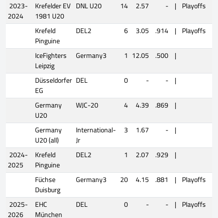
2023-
Krefelder EV
DNL U20
14
2.57
-
|
Playoffs
2024
1981 U20
Krefeld
DEL2
6
3.05
.914
|
Playoffs
Pinguine
IceFighters
Germany3
1
12.05
.500
|
Leipzig
Düsseldorfer
DEL
0
-
-
|
EG
Germany
WJC-20
4
4.39
.869
|
U20
Germany
International-
3
1.67
-
|
U20 (all)
Jr
2024-
Krefeld
DEL2
1
2.07
.929
|
2025
Pinguine
Füchse
Germany3
20
4.15
.881
|
Playoffs
Duisburg
2025-
EHC
DEL
0
-
-
|
Playoffs
2026
München