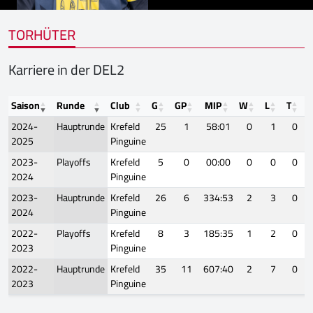
TORHÜTER
Karriere in der DEL2
Saison
Runde
Club
G
GP
MIP
W
L
T
2024-
Hauptrunde
Krefeld
25
1
58:01
0
1
0
2025
Pinguine
2023-
Playoffs
Krefeld
5
0
00:00
0
0
0
2024
Pinguine
2023-
Hauptrunde
Krefeld
26
6
334:53
2
3
0
2024
Pinguine
2022-
Playoffs
Krefeld
8
3
185:35
1
2
0
2023
Pinguine
2022-
Hauptrunde
Krefeld
35
11
607:40
2
7
0
2023
Pinguine