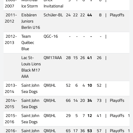
2007
Ice Storm
Invitational
2011-
Eisbären
Schüler-BL
24
22
22
44
8
|
Playoffs
4
2012
Juniors
Berlin U16
2012-
Team
QGC-16
-
-
-
-
-
|
2013
Québec
Blue
Lac St-
QM17AAA
28
15
26
41
26
|
Louis Lions
Black M17
AAA
2013-
Saint John
QMJHL
52
6
4
10
52
|
2014
Sea Dogs
2014-
Saint John
QMJHL
66
14
20
34
73
|
Playoffs
5
2015
Sea Dogs
2015-
Saint John
QMJHL
29
5
7
12
41
|
Playoffs
17
2016
Sea Dogs
2016-
Saint John
QMJHL
65
17
36
53
57
|
Playoffs
18