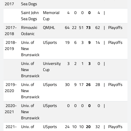
2017
Sea Dogs
Saint John
Memorial
4
0
0
0
4
|
Sea Dogs
Cup
2017-
Rimouski
QMJHL
64
22
51
73
62
|
Playoffs
7
2018
Océanic
2018-
Univ. of
USports
19
6
3
9
14
|
Playoffs
5
2019
New
Brunswick
Univ. of
University
3
2
1
3
0
|
New
Cup
Brunswick
2019-
Univ. of
USports
30
9
17
26
28
|
Playoffs
6
2020
New
Brunswick
2020-
Univ. of
USports
0
0
0
0
0
|
2021
New
Brunswick
2021-
Univ. of
USports
24
10
10
20
32
|
Playoffs
4