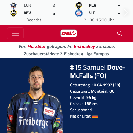
2
-
ECK
KEV
5
-
KEV
VIF
Beendet
21.08. 15:00 Uhr
Von
Herzblut
getragen. Im
Eishockey
zuhause.
Zuschauerstärkste 2. Eishockey-Liga Europas
#15 Samuel
Dove-
McFalls
(FO)
Geburtstag:
10.04.1997 (29)
Geburtsort:
Montréal, QC
Gewicht:
94 kg
Grösse:
188 cm
Schusshand:
L
Nationalität: