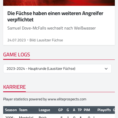
Die Füchse haben einen weiteren Angreifer
verpflichtet
Samuel Dove-McFalls wechselt nach Weißwasser
24.07.2023
Bild: Lausitzer Füchse
GAME LOGS
KARRIERE
Player statistics powered by
www.eliteprospects.com
Season
Team
League
GP
G
A
TP
PIM
Playoffs
GP
2006-
Montréal
Brick
5
1
0
1
0
|