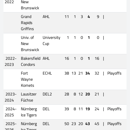
2022
New
Brunswick
Grand
AHL
11
1
3
4
9
|
Rapids
Griffins
Univ. of
University
1
1
0
1
0
|
New
Cup
Brunswick
2022-
Bakersfield
AHL
16
1
0
1
16
|
2023
Condors
Fort
ECHL
38
13
21
34
32
|
Playoffs
7
Wayne
Komets
2023-
Lausitzer
DEL2
28
8
12
20
21
|
2024
Füchse
2024-
Nürnberg
DEL
39
8
11
19
24
|
Playoffs
9
2025
Ice Tigers
2025-
Nürnberg
DEL
50
23
20
43
45
|
Playoffs
2
2026
Ice Tigers