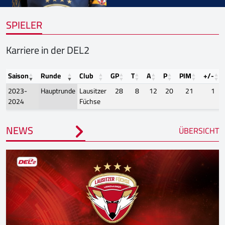
SPIELER
Karriere in der DEL2
Saison
Runde
Club
GP
T
A
P
PIM
+/-
2023-
Hauptrunde
Lausitzer
28
8
12
20
21
1
2024
Füchse
NEWS
ÜBERSICHT