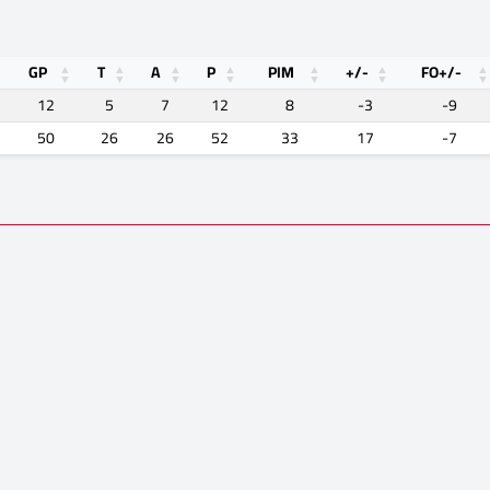
GP
T
A
P
PIM
+/-
FO+/-
12
5
7
12
8
-3
-9
50
26
26
52
33
17
-7