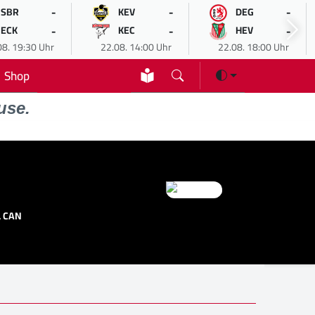
-
-
-
SBR
KEV
DEG
-
-
-
ECK
KEC
HEV
08. 19:30 Uhr
22.08. 14:00 Uhr
22.08. 18:00 Uhr
Shop
use.
, CAN