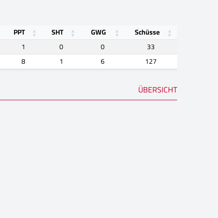
PPT
SHT
GWG
Schüsse
1
0
0
33
8
1
6
127
ÜBERSICHT