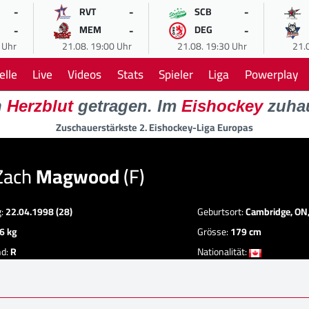
-
-
-
RVT
SCB
-
-
-
MEM
DEG
 Uhr
21.08. 19:00 Uhr
21.08. 19:30 Uhr
21.
elle
Live
Videos
Stats
Spieler
Liga
Powerplay
n
Herzblut
getragen. Im
Eishockey
zuha
Zuschauerstärkste 2. Eishockey-Liga Europas
Zach
Magwood
(F)
g:
22.04.1998 (28)
Geburtsort:
Cambridge, ON
6 kg
Grösse:
179 cm
nd:
R
Nationalität: