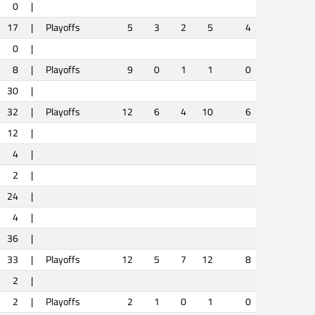
0
|
17
|
Playoffs
5
3
2
5
4
0
|
8
|
Playoffs
9
0
1
1
0
30
|
32
|
Playoffs
12
6
4
10
6
12
|
4
|
2
|
24
|
4
|
36
|
33
|
Playoffs
12
5
7
12
8
2
|
2
|
Playoffs
2
1
0
1
0