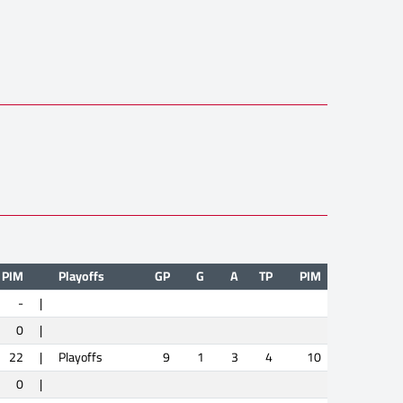
PIM
Playoffs
GP
G
A
TP
PIM
-
|
0
|
22
|
Playoffs
9
1
3
4
10
0
|