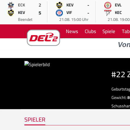
2
-
ECK
KEV
EVL
5
-
KEV
VIF
KEC
Beendet
21.08. 15:00 Uhr
21.08. 19:00
News
Clubs
Spiele
Tab
Vo
#22 
Geburtsta
Gewicht:
8
Schussha
SPIELER