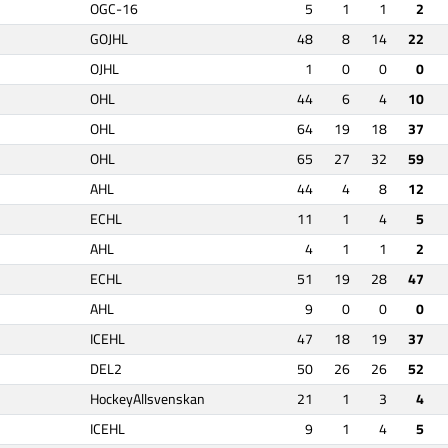
OGC-16
5
1
1
2
GOJHL
48
8
14
22
OJHL
1
0
0
0
OHL
44
6
4
10
OHL
64
19
18
37
OHL
65
27
32
59
AHL
44
4
8
12
ECHL
11
1
4
5
AHL
4
1
1
2
ECHL
51
19
28
47
AHL
9
0
0
0
ICEHL
47
18
19
37
DEL2
50
26
26
52
HockeyAllsvenskan
21
1
3
4
ICEHL
9
1
4
5