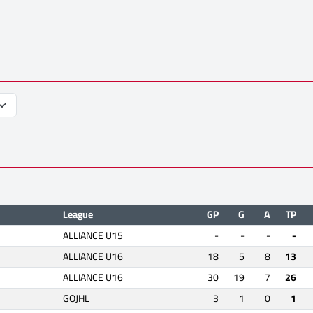
League
GP
G
A
TP
ALLIANCE U15
-
-
-
-
ALLIANCE U16
18
5
8
13
ALLIANCE U16
30
19
7
26
GOJHL
3
1
0
1