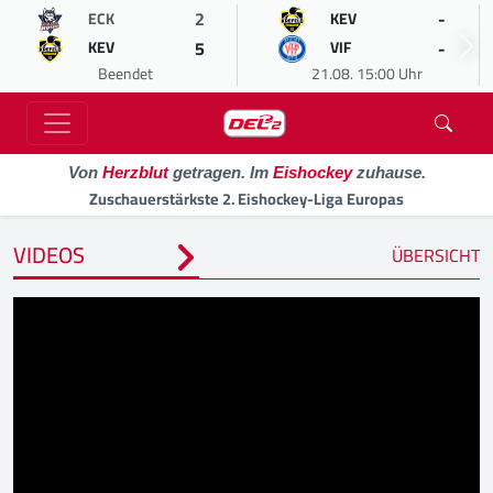
2
-
ECK
KEV
5
-
KEV
VIF
Beendet
21.08. 15:00 Uhr
Von
Herzblut
getragen. Im
Eishockey
zuhause.
Zuschauerstärkste 2. Eishockey-Liga Europas
VIDEOS
ÜBERSICHT