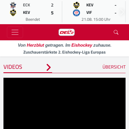
2
-
ECK
KEV
5
-
KEV
VIF
Beendet
21.08. 15:00 Uhr
Von
Herzblut
getragen. Im
Eishockey
zuhause.
Zuschauerstärkste 2. Eishockey-Liga Europas
VIDEOS
ÜBERSICHT