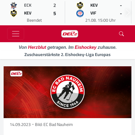
2
-
ECK
KEV
5
-
KEV
VIF
Beendet
21.08. 15:00 Uhr
Von
Herzblut
getragen. Im
Eishockey
zuhause.
Zuschauerstärkste 2. Eishockey-Liga Europas
14.09.2023
Bild: EC Bad Nauheim