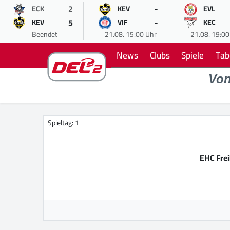
2
-
ECK
KEV
EVL
5
-
KEV
VIF
KEC
Beendet
21.08. 15:00 Uhr
21.08. 19:00
News
Clubs
Spiele
Tab
Vo
Spieltag: 1
EHC Fre