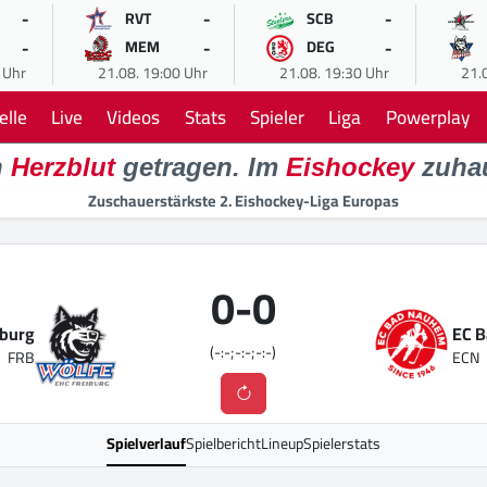
-
-
-
RVT
SCB
-
-
-
MEM
DEG
 Uhr
21.08. 19:00 Uhr
21.08. 19:30 Uhr
21.
elle
Live
Videos
Stats
Spieler
Liga
Powerplay
n
Herzblut
getragen. Im
Eishockey
zuha
Zuschauerstärkste 2. Eishockey-Liga Europas
0
-
0
iburg
EC 
(-:-;-:-;-:-)
FRB
ECN
Spielverlauf
Spielbericht
Lineup
Spielerstats