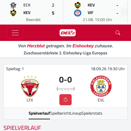
2
-
ECK
KEV
5
-
KEV
VIF
Beendet
21.08. 15:00 Uhr
Von
Herzblut
getragen. Im
Eishockey
zuhause.
Zuschauerstärkste 2. Eishockey-Liga Europas
Spieltag: 1
18.09.26 19:30 Uhr
0
-
0
(-:-;-:-;-:-)
LFX
EVL
Spielverlauf
Spielbericht
Lineup
Spielerstats
SPIELVERLAUF