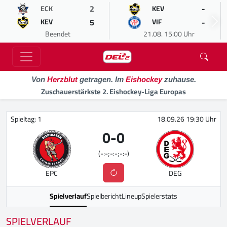
2
-
ECK
KEV
5
-
KEV
VIF
Beendet
21.08. 15:00 Uhr
Von
Herzblut
getragen. Im
Eishockey
zuhause.
Zuschauerstärkste 2. Eishockey-Liga Europas
Spieltag: 1
18.09.26 19:30 Uhr
0
-
0
(-:-;-:-;-:-)
EPC
DEG
Spielverlauf
Spielbericht
Lineup
Spielerstats
SPIELVERLAUF