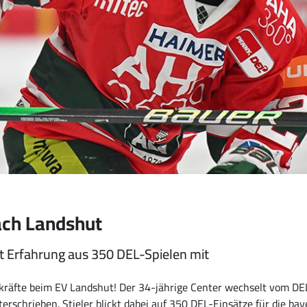
ach Landshut
t Er­fah­rung aus 350 DEL-Spie­len mit
skräfte beim EV Landshut! Der 34-jährige Center wechselt vom DE
erschrieben. Stieler blickt dabei auf 350 DEL-Einsätze für die ba