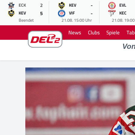
2
-
ECK
KEV
EVL
5
-
KEV
VIF
KEC
Beendet
21.08. 15:00 Uhr
21.08. 19:00
News
Clubs
Spiele
Tab
Vo