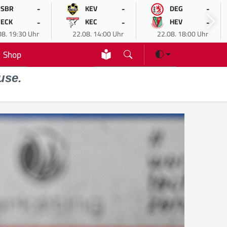
-
-
-
SBR
KEV
DEG
-
-
-
ECK
KEC
HEV
08. 19:30 Uhr
22.08. 14:00 Uhr
22.08. 18:00 Uhr
Shop
use.