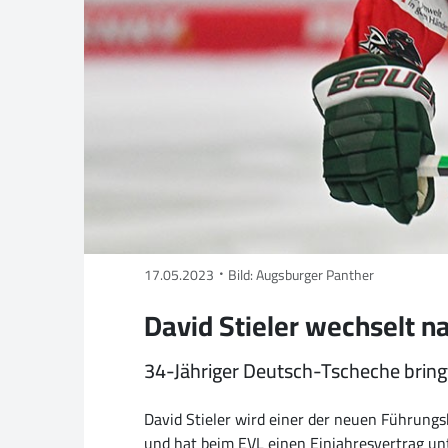
17.05.2023
Bild: Augsburger Panther
David Stieler wechselt n
34-Jäh­ri­ger Deutsch-Tsche­che bring
David Stieler wird einer der neuen Führung
und hat beim EVL einen Einjahresvertrag unt