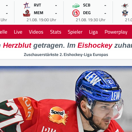
-
-
-
RVT
SCB
-
-
-
MEM
DEG
 Uhr
21.08. 19:00 Uhr
21.08. 19:30 Uhr
21.
elle
Live
Videos
Stats
Spieler
Liga
Powerplay
n
Herzblut
getragen. Im
Eishockey
zuha
Zuschauerstärkste 2. Eishockey-Liga Europas