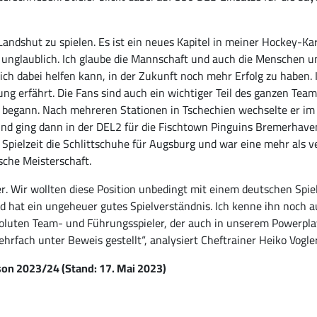
 Landshut zu spielen. Es ist ein neues Kapitel in meiner Hockey-Ka
n unglaublich. Ich glaube die Mannschaft und auch die Menschen 
ich dabei helfen kann, in der Zukunft noch mehr Erfolg zu haben.
g erfährt. Die Fans sind auch ein wichtiger Teil des ganzen Teams“
 begann. Nach mehreren Stationen in Tschechien wechselte er im
und ging dann in der DEL2 für die Fischtown Pinguins Bremerhaven 
pielzeit die Schlittschuhe für Augsburg und war eine mehr als ve
sche Meisterschaft.
ter. Wir wollten diese Position unbedingt mit einem deutschen Spiel
d hat ein ungeheuer gutes Spielverständnis. Ich kenne ihn noch a
soluten Team- und Führungsspieler, der auch in unserem Powerpla
hrfach unter Beweis gestellt“, analysiert Cheftrainer Heiko Vogle
son 2023/24 (Stand: 17. Mai 2023)