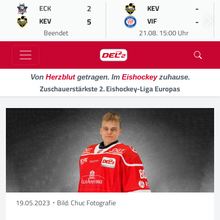
2
-
ECK
KEV
5
-
KEV
VIF
Beendet
21.08. 15:00 Uhr
Von
Herzblut
getragen. Im
Eishockey
zuhause.
Zuschauerstärkste 2. Eishockey-Liga Europas
19.05.2023
Bild: Chuc Fotografie