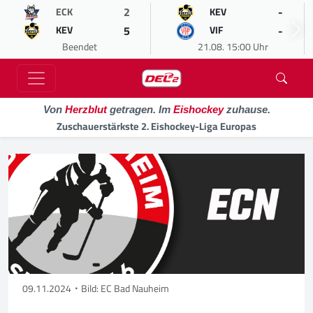
2
-
ECK
KEV
5
-
KEV
VIF
Beendet
21.08. 15:00 Uhr
Von
Herzblut
getragen. Im
Eishockey
zuhause.
Zuschauerstärkste 2. Eishockey-Liga Europas
09.11.2024
Bild: EC Bad Nauheim