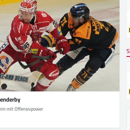
S
senderby
heim mit Offensivpower