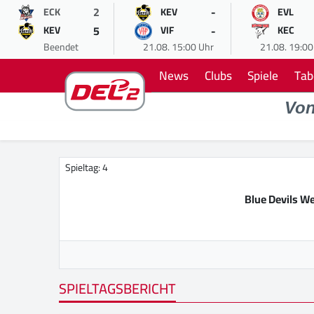
2
-
ECK
KEV
EVL
5
-
KEV
VIF
KEC
Beendet
21.08. 15:00 Uhr
21.08. 19:00
News
Clubs
Spiele
Tab
Vo
Spieltag: 4
Blue Devils W
SPIELTAGSBERICHT