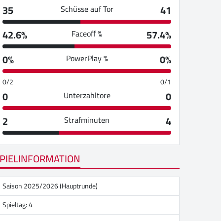
35
41
Schüsse auf Tor
42.6%
57.4%
Faceoff %
0%
0%
PowerPlay %
0/2
0/1
0
0
Unterzahltore
2
4
Strafminuten
PIELINFORMATION
Saison 2025/2026 (Hauptrunde)
Spieltag: 4