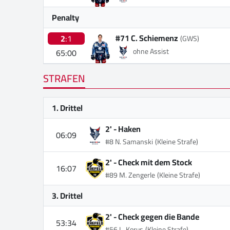
Penalty
#71 C. Schiemenz
2
:1
(GWS)
ohne Assist
65:00
STRAFEN
1. Drittel
2' -
Haken
06:09
#8 N. Samanski
(Kleine Strafe)
2' -
Check mit dem Stock
16:07
#89 M. Zengerle
(Kleine Strafe)
3. Drittel
2' -
Check gegen die Bande
53:34
#56 L. Korus
(Kleine Strafe)