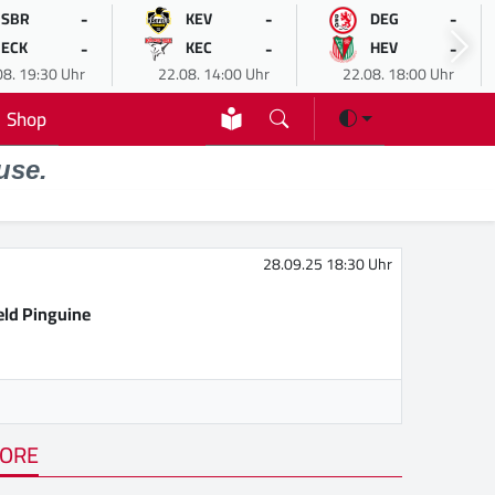
-
-
-
SBR
KEV
DEG
-
-
-
ECK
KEC
HEV
08. 19:30 Uhr
22.08. 14:00 Uhr
22.08. 18:00 Uhr
Shop
use.
28.09.25 18:30 Uhr
eld Pinguine
ORE