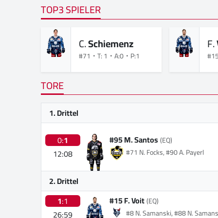
TOP3 SPIELER
C.
Schiemenz
F.
#71
T: 1
A:0
P:1
#1
TORE
1. Drittel
#95 M. Santos
0:
1
(EQ)
#71 N. Focks, #90 A. Payerl
12:08
2. Drittel
#15 F. Voit
1
:1
(EQ)
#8 N. Samanski, #88 N. Samans
26:59