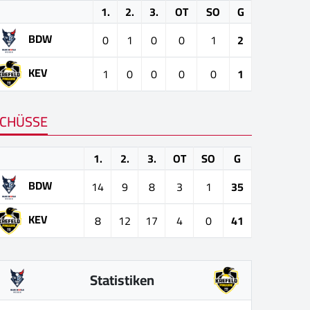
1.
2.
3.
OT
SO
G
BDW
0
1
0
0
1
2
KEV
1
0
0
0
0
1
CHÜSSE
1.
2.
3.
OT
SO
G
BDW
14
9
8
3
1
35
KEV
8
12
17
4
0
41
Statistiken