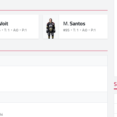
Voit
M.
Santos
5
T: 1
A:0
P:1
#95
T: 1
A:0
P:1
S
ki