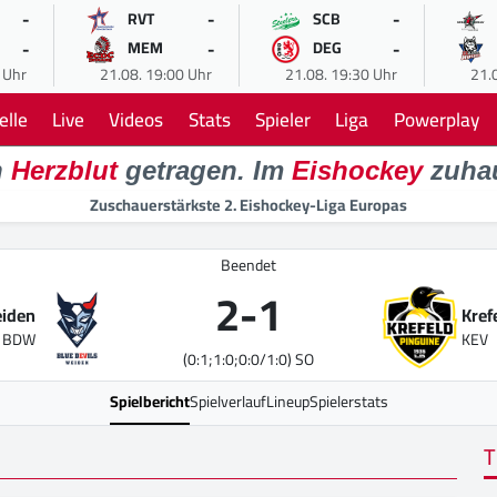
-
-
-
RVT
SCB
-
-
-
MEM
DEG
 Uhr
21.08. 19:00 Uhr
21.08. 19:30 Uhr
21.
elle
Live
Videos
Stats
Spieler
Liga
Powerplay
n
Herzblut
getragen. Im
Eishockey
zuha
Zuschauerstärkste 2. Eishockey-Liga Europas
Beendet
2
-
1
eiden
Kref
BDW
KEV
(0:1;1:0;0:0/1:0) SO
Spielbericht
Spielverlauf
Lineup
Spielerstats
T