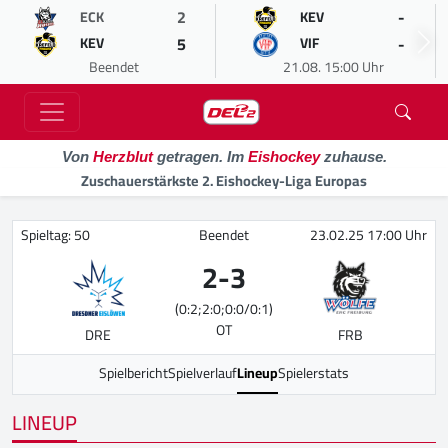
2
-
ECK
KEV
5
-
KEV
VIF
Beendet
21.08. 15:00 Uhr
Von
Herzblut
getragen. Im
Eishockey
zuhause.
Zuschauerstärkste 2. Eishockey-Liga Europas
Spieltag: 50
Beendet
23.02.25 17:00 Uhr
2
-
3
(0:2;2:0;0:0/0:1)
OT
DRE
FRB
Spielbericht
Spielverlauf
Lineup
Spielerstats
LINEUP