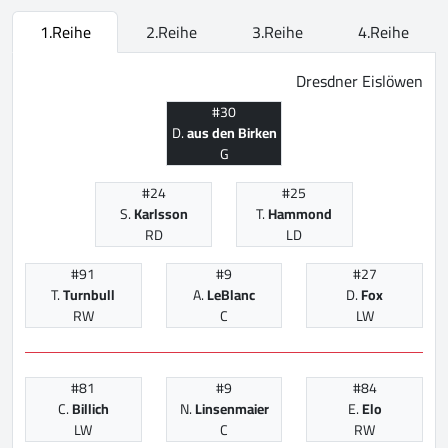
1.Reihe
2.Reihe
3.Reihe
4.Reihe
Dresdner Eislöwen
#30
D.
aus den Birken
G
#24
#25
S.
Karlsson
T.
Hammond
RD
LD
#91
#9
#27
T.
Turnbull
A.
LeBlanc
D.
Fox
RW
C
LW
#81
#9
#84
C.
Billich
N.
Linsenmaier
E.
Elo
LW
C
RW