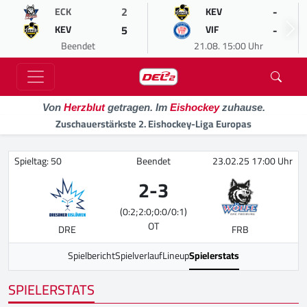
2
-
ECK
KEV
5
-
KEV
VIF
Beendet
21.08. 15:00 Uhr
Von
Herzblut
getragen. Im
Eishockey
zuhause.
Zuschauerstärkste 2. Eishockey-Liga Europas
Spieltag: 50
Beendet
23.02.25 17:00 Uhr
2
-
3
(0:2;2:0;0:0/0:1)
OT
DRE
FRB
Spielbericht
Spielverlauf
Lineup
Spielerstats
SPIELERSTATS