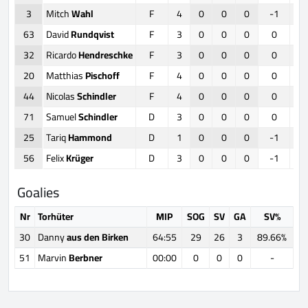
3
Mitch
Wahl
F
4
0
0
0
-1
63
David
Rundqvist
F
3
0
0
0
0
32
Ricardo
Hendreschke
F
3
0
0
0
0
20
Matthias
Pischoff
F
4
0
0
0
0
44
Nicolas
Schindler
F
4
0
0
0
0
71
Samuel
Schindler
D
3
0
0
0
0
25
Tariq
Hammond
D
1
0
0
0
-1
56
Felix
Krüger
D
3
0
0
0
-1
Goalies
Nr
Torhüter
MIP
SOG
SV
GA
SV%
30
Danny
aus den Birken
64:55
29
26
3
89.66%
51
Marvin
Berbner
00:00
0
0
0
-