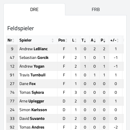
DRE
FRB
Feldspieler
Nr
Spieler
Pos
L
T
A
P
+/-
FO
9
Andrew
LeBlanc
F
1
0
2
2
1
47
Sebastian
Gorcik
F
2
1
0
1
-1
12
Andrew
Yogan
F
2
1
0
1
-1
91
Travis
Turnbull
F
1
0
1
1
1
27
Dane
Fox
F
1
0
0
0
0
74
Tomas
Sykora
F
3
0
0
0
0
77
Arne
Uplegger
D
2
0
0
0
1
24
Simon
Karlsson
D
1
0
0
0
0
33
David
Suvanto
D
2
0
0
0
0
92
Tomas
Andres
F
2
0
0
0
-2