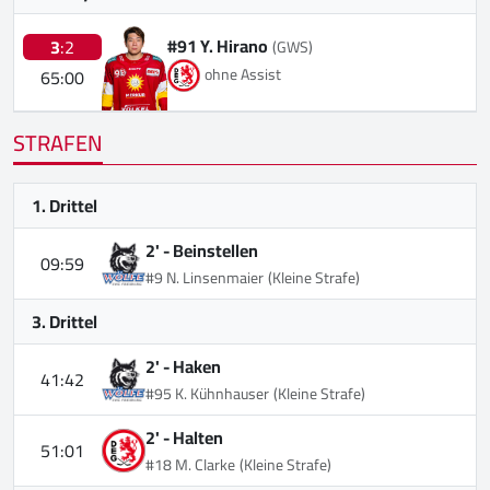
#91 Y. Hirano
3
:2
(GWS)
ohne Assist
65:00
STRAFEN
1. Drittel
2' -
Beinstellen
09:59
#9 N. Linsenmaier
(Kleine Strafe)
3. Drittel
2' -
Haken
41:42
#95 K. Kühnhauser
(Kleine Strafe)
2' -
Halten
51:01
#18 M. Clarke
(Kleine Strafe)