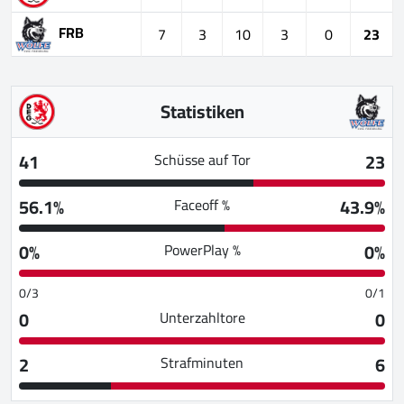
FRB
7
3
10
3
0
23
Statistiken
41
23
Schüsse auf Tor
56.1%
43.9%
Faceoff %
0%
0%
PowerPlay %
0/3
0/1
0
0
Unterzahltore
2
6
Strafminuten