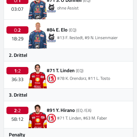
0:
1
(EQ)
ohne Assist
03:07
#84 E. Elo
0:
2
(EQ)
#13 F. Ilestedt, #9 N. Linsenmaier
18:29
2. Drittel
#71 T. Linden
1
:2
(EQ)
#78 K. Orendorz, #11 L. Tosto
36:33
3. Drittel
#91 Y. Hirano
2
:2
(EQ /EA)
#71 T. Linden, #63 M. Faber
58:12
Penalty