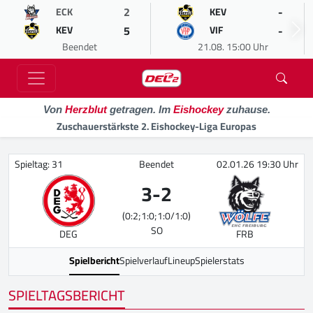
2
-
ECK
KEV
5
-
KEV
VIF
Beendet
21.08. 15:00 Uhr
Von
Herzblut
getragen. Im
Eishockey
zuhause.
Zuschauerstärkste 2. Eishockey-Liga Europas
Spieltag: 31
Beendet
02.01.26 19:30 Uhr
3
-
2
(0:2;1:0;1:0/1:0)
SO
DEG
FRB
Spielbericht
Spielverlauf
Lineup
Spielerstats
SPIELTAGSBERICHT