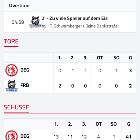
Overtime
2' -
Zu viele Spieler auf dem Eis
64:59
#91 T. Schwamberger
(Kleine Bankstrafe)
TORE
1.
2.
3.
OT
SO
G
DEG
0
1
1
0
1
3
FRB
2
0
0
0
0
2
SCHÜSSE
1.
2.
3.
OT
SO
G
DEG
13
11
12
4
1
41