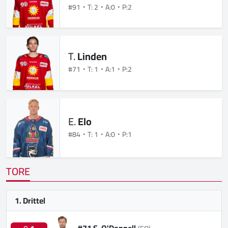
#91
T: 2
A:0
P:2
T.
Linden
#71
T: 1
A:1
P:2
E.
Elo
#84
T: 1
A:0
P:1
TORE
1. Drittel
#71 S. O'Donnell