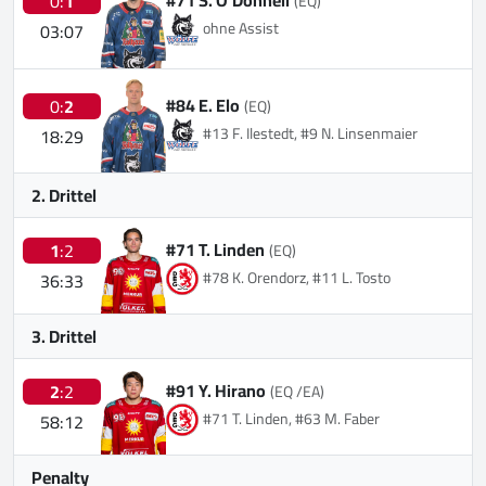
0:
1
(EQ)
ohne Assist
03:07
#84 E. Elo
0:
2
(EQ)
#13 F. Ilestedt, #9 N. Linsenmaier
18:29
2. Drittel
#71 T. Linden
1
:2
(EQ)
#78 K. Orendorz, #11 L. Tosto
36:33
3. Drittel
#91 Y. Hirano
2
:2
(EQ /EA)
#71 T. Linden, #63 M. Faber
58:12
Penalty