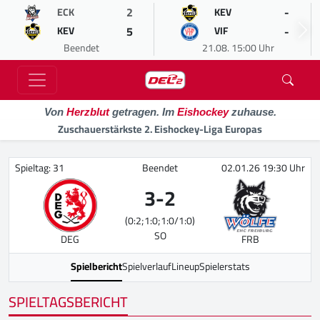
2
-
ECK
KEV
5
-
KEV
VIF
Beendet
21.08. 15:00 Uhr
Von
Herzblut
getragen. Im
Eishockey
zuhause.
Zuschauerstärkste 2. Eishockey-Liga Europas
Spieltag: 31
Beendet
02.01.26 19:30 Uhr
3
-
2
(0:2;1:0;1:0/1:0)
SO
DEG
FRB
Spielbericht
Spielverlauf
Lineup
Spielerstats
SPIELTAGSBERICHT