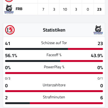
FRB
7
3
10
3
0
23
Statistiken
41
23
Schüsse auf Tor
56.1%
43.9%
Faceoff %
0%
0%
PowerPlay %
0/3
0/1
0
0
Unterzahltore
2
6
Strafminuten