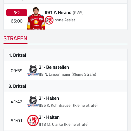
#91 Y. Hirano
3
:2
(GWS)
ohne Assist
65:00
STRAFEN
1. Drittel
2' -
Beinstellen
09:59
#9 N. Linsenmaier
(Kleine Strafe)
3. Drittel
2' -
Haken
41:42
#95 K. Kühnhauser
(Kleine Strafe)
2' -
Halten
51:01
#18 M. Clarke
(Kleine Strafe)