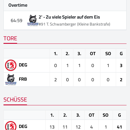
Overtime
2' -
Zu viele Spieler auf dem Eis
64:59
#91 T. Schwamberger
(Kleine Bankstrafe)
TORE
1.
2.
3.
OT
SO
G
DEG
0
1
1
0
1
3
FRB
2
0
0
0
0
2
SCHÜSSE
1.
2.
3.
OT
SO
G
DEG
13
11
12
4
1
41