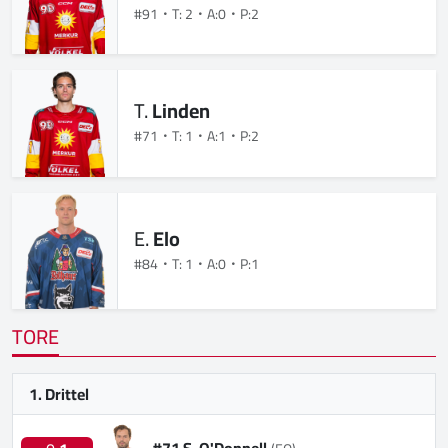
#91
T: 2
A:0
P:2
T.
Linden
#71
T: 1
A:1
P:2
E.
Elo
#84
T: 1
A:0
P:1
TORE
1. Drittel
#71 S. O'Donnell