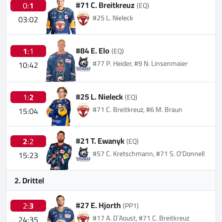
#71 C. Breitkreuz
0:
1
(EQ)
#25 L. Nieleck
03:02
#84 E. Elo
1
:1
(EQ)
#77 P. Heider, #9 N. Linsenmaier
10:42
#25 L. Nieleck
1:
2
(EQ)
#71 C. Breitkreuz, #6 M. Braun
15:04
#21 T. Ewanyk
2
:2
(EQ)
#57 C. Kretschmann, #71 S. O'Donnell
15:23
2. Drittel
#27 E. Hjorth
2:
3
(PP1)
#17 A. D`Aoust, #71 C. Breitkreuz
24:35