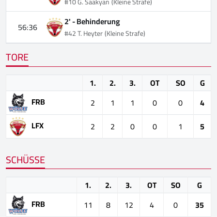
#10 G. Saakyan
(Kleine Strafe)
2' -
Behinderung
56:36
#42 T. Heyter
(Kleine Strafe)
TORE
1.
2.
3.
OT
SO
G
FRB
2
1
1
0
0
4
LFX
2
2
0
0
1
5
SCHÜSSE
1.
2.
3.
OT
SO
G
FRB
11
8
12
4
0
35