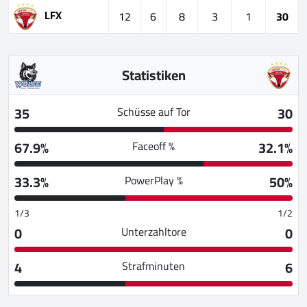
LFX
12
6
8
3
1
30
Statistiken
35
30
Schüsse auf Tor
67.9%
32.1%
Faceoff %
33.3%
50%
PowerPlay %
1/3
1/2
0
0
Unterzahltore
4
6
Strafminuten