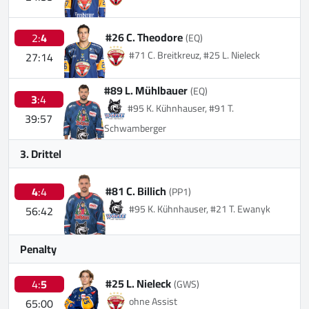
#26 C. Theodore
2:
4
(EQ)
#71 C. Breitkreuz, #25 L. Nieleck
27:14
#89 L. Mühlbauer
(EQ)
3
:4
#95 K. Kühnhauser, #91 T.
39:57
Schwamberger
3. Drittel
#81 C. Billich
4
:4
(PP1)
#95 K. Kühnhauser, #21 T. Ewanyk
56:42
Penalty
#25 L. Nieleck
4:
5
(GWS)
ohne Assist
65:00