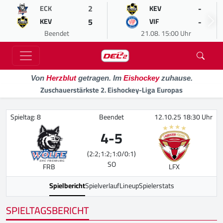
2
-
ECK
KEV
5
-
KEV
VIF
Beendet
21.08. 15:00 Uhr
Von
Herzblut
getragen. Im
Eishockey
zuhause.
Zuschauerstärkste 2. Eishockey-Liga Europas
Spieltag: 8
Beendet
12.10.25 18:30 Uhr
4
-
5
(2:2;1:2;1:0/0:1)
SO
FRB
LFX
Spielbericht
Spielverlauf
Lineup
Spielerstats
SPIELTAGSBERICHT