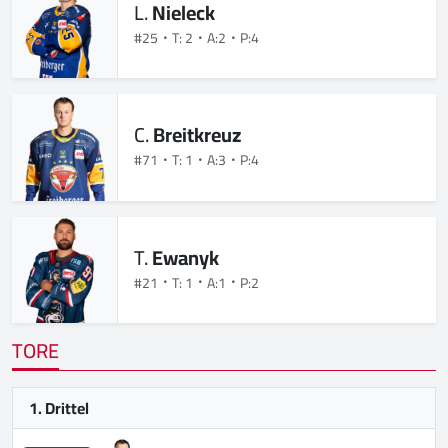
L.
Nieleck
#25
T: 2
A:2
P:4
C.
Breitkreuz
#71
T: 1
A:3
P:4
T.
Ewanyk
#21
T: 1
A:1
P:2
TORE
1. Drittel