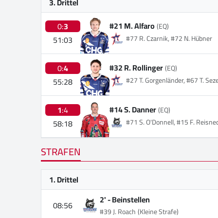
3. Drittel
#21 M. Alfaro
0:
3
(EQ)
#77 R. Czarnik, #72 N. Hübner
51:03
#32 R. Rollinger
0:
4
(EQ)
#27 T. Gorgenländer, #67 T. Se
55:28
#14 S. Danner
1
:4
(EQ)
#71 S. O'Donnell, #15 F. Reisne
58:18
STRAFEN
1. Drittel
2' -
Beinstellen
08:56
#39 J. Roach
(Kleine Strafe)