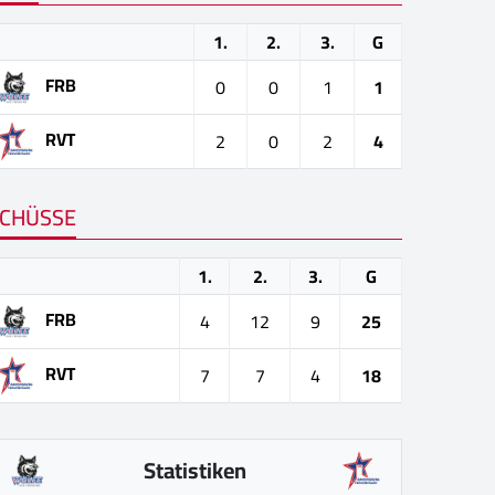
1.
2.
3.
G
FRB
0
0
1
1
RVT
2
0
2
4
CHÜSSE
1.
2.
3.
G
FRB
4
12
9
25
RVT
7
7
4
18
Statistiken