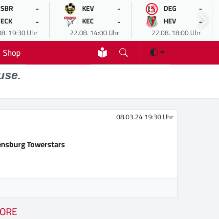
-
-
-
SBR
KEV
DEG
-
-
-
ECK
KEC
HEV
08. 19:30 Uhr
22.08. 14:00 Uhr
22.08. 18:00 Uhr
Shop
use.
08.03.24 19:30 Uhr
nsburg Towerstars
ORE