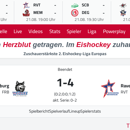
-
-
-
RVT
SCB
-
-
-
MEM
DEG
 Uhr
21.08. 19:00 Uhr
21.08. 19:30 Uhr
21.
elle
Live
Videos
Stats
Spieler
Liga
Powerplay
n
Herzblut
getragen. Im
Eishockey
zuha
Zuschauerstärkste 2. Eishockey-Liga Europas
Beendet
1
-
4
iburg
Rave
FRB
RVT
(0:2;0:0;1:2)
akt. Serie: 0-2
Spielbericht
Spielverlauf
Lineup
Spielerstats
T