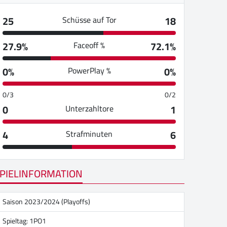
25
18
Schüsse auf Tor
27.9%
72.1%
Faceoff %
0%
0%
PowerPlay %
0/3
0/2
0
1
Unterzahltore
4
6
Strafminuten
PIELINFORMATION
Saison 2023/2024 (Playoffs)
Spieltag: 1PO1