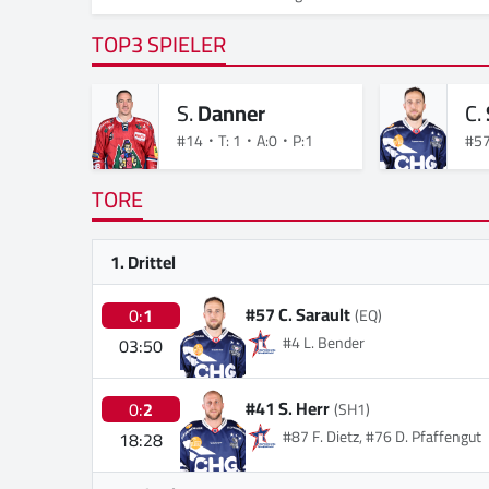
TOP3 SPIELER
S.
Danner
C.
#14
T: 1
A:0
P:1
#5
TORE
1. Drittel
#57 C. Sarault
0:
1
(EQ)
#4 L. Bender
03:50
#41 S. Herr
0:
2
(SH1)
#87 F. Dietz, #76 D. Pfaffengut
18:28