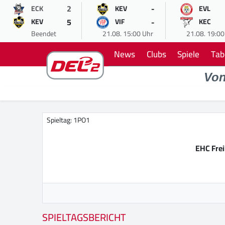
2
-
ECK
KEV
EVL
5
-
KEV
VIF
KEC
Beendet
21.08. 15:00 Uhr
21.08. 19:00
News
Clubs
Spiele
Tab
Vo
Spieltag: 1PO1
EHC Fre
SPIELTAGSBERICHT