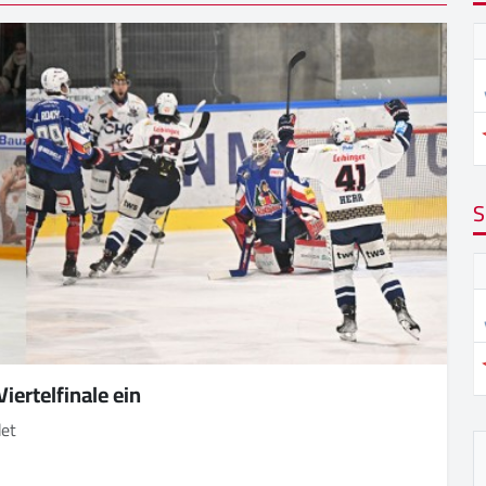
S
ertelfinale ein
det