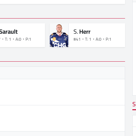
Sarault
S.
Herr
7
T: 1
A:0
P:1
#41
T: 1
A:0
P:1
S