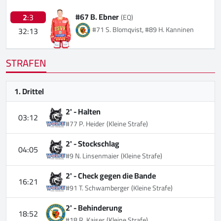
#67 B. Ebner
2
:3
(EQ)
#71 S. Blomqvist, #89 H. Kanninen
32:13
STRAFEN
1. Drittel
2' -
Halten
03:12
#77 P. Heider
(Kleine Strafe)
2' -
Stockschlag
04:05
#9 N. Linsenmaier
(Kleine Strafe)
2' -
Check gegen die Bande
16:21
#91 T. Schwamberger
(Kleine Strafe)
2' -
Behinderung
18:52
#18 R. Kaiser
(Kleine Strafe)