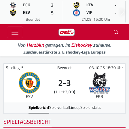
2
-
ECK
KEV
5
-
KEV
VIF
Beendet
21.08. 15:00 Uhr
Von
Herzblut
getragen. Im
Eishockey
zuhause.
Zuschauerstärkste 2. Eishockey-Liga Europas
Spieltag: 5
Beendet
03.10.25 18:30 Uhr
2
-
3
(1:1;1:2;0:0)
ESV
FRB
Spielbericht
Spielverlauf
Lineup
Spielerstats
SPIELTAGSBERICHT