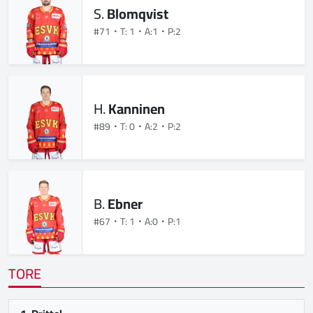
S.
Blomqvist
#71
T: 1
A:1
P:2
H.
Kanninen
#89
T: 0
A:2
P:2
B.
Ebner
#67
T: 1
A:0
P:1
TORE