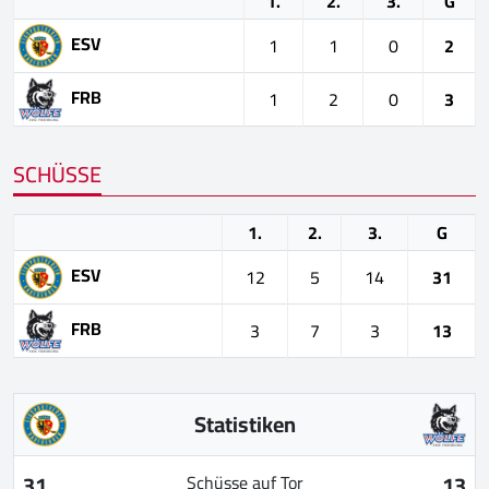
1.
2.
3.
G
ESV
1
1
0
2
FRB
1
2
0
3
SCHÜSSE
1.
2.
3.
G
ESV
12
5
14
31
FRB
3
7
3
13
Statistiken
31
13
Schüsse auf Tor