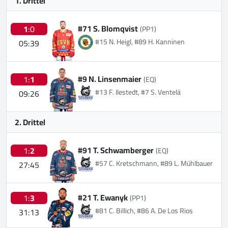
1. Drittel
#71 S. Blomqvist
1
:0
(PP1)
#15 N. Heigl, #89 H. Kanninen
05:39
#9 N. Linsenmaier
1:
1
(EQ)
#13 F. Ilestedt, #7 S. Ventelä
09:26
2. Drittel
#91 T. Schwamberger
1:
2
(EQ)
#57 C. Kretschmann, #89 L. Mühlbauer
27:45
#21 T. Ewanyk
1:
3
(PP1)
#81 C. Billich, #86 A. De Los Rios
31:13