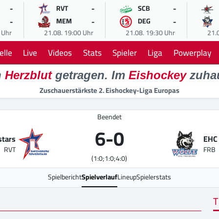
-
-
-
RVT
SCB
-
-
-
MEM
DEG
 Uhr
21.08. 19:00 Uhr
21.08. 19:30 Uhr
21.
elle
Live
Videos
Stats
Spieler
Liga
Powerplay
n
Herzblut
getragen. Im
Eishockey
zuha
Zuschauerstärkste 2. Eishockey-Liga Europas
Beendet
6
-
0
stars
EHC 
RVT
FRB
(1:0;1:0;4:0)
Spielbericht
Spielverlauf
Lineup
Spielerstats
T