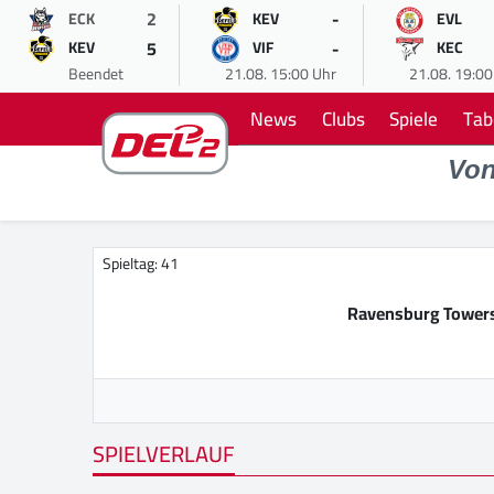
2
-
ECK
KEV
EVL
5
-
KEV
VIF
KEC
Beendet
21.08. 15:00 Uhr
21.08. 19:00
News
Clubs
Spiele
Tab
Vo
Spieltag: 41
Ravensburg Tower
SPIELVERLAUF