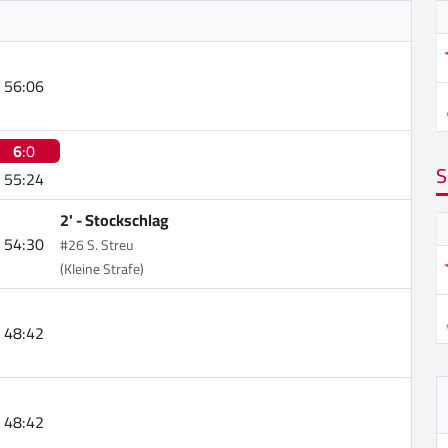
56:06
6
:0
S
55:24
2' -
Stockschlag
54:30
#26 S. Streu
(Kleine Strafe)
48:42
48:42