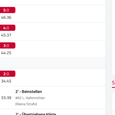
5
:0
46:36
4
:0
45:37
3
:0
44:25
2
:0
34:45
S
2' -
Beinstellen
33:39
#92 L. Hafenrichter
(Kleine Strafe)
2' -
Übertriebene Härte