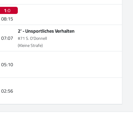
1
:0
08:15
2' -
Unsportliches Verhalten
07:07
#71 S. O'Donnell
(Kleine Strafe)
05:10
02:56