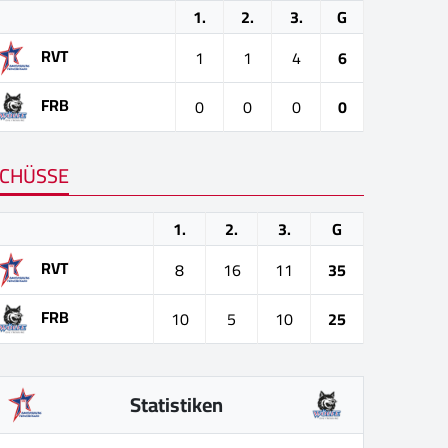
1.
2.
3.
G
RVT
1
1
4
6
FRB
0
0
0
0
CHÜSSE
1.
2.
3.
G
RVT
8
16
11
35
FRB
10
5
10
25
Statistiken