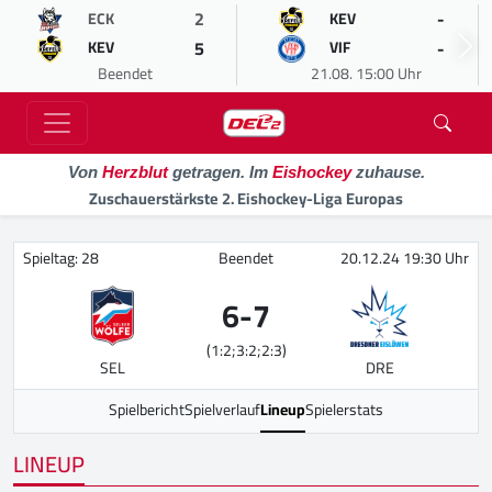
2
-
ECK
KEV
5
-
KEV
VIF
Beendet
21.08. 15:00 Uhr
Von
Herzblut
getragen. Im
Eishockey
zuhause.
Zuschauerstärkste 2. Eishockey-Liga Europas
Spieltag: 28
Beendet
20.12.24 19:30 Uhr
6
-
7
(1:2;3:2;2:3)
SEL
DRE
Spielbericht
Spielverlauf
Lineup
Spielerstats
LINEUP