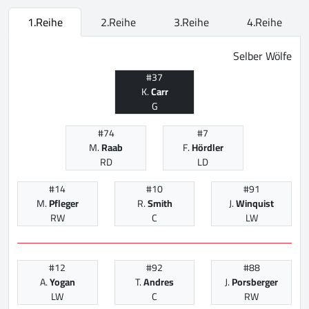
1.Reihe
2.Reihe
3.Reihe
4.Reihe
Selber Wölfe
#37
K.
Carr
G
#74
#7
M.
Raab
F.
Hördler
RD
LD
#14
#10
#91
M.
Pfleger
R.
Smith
J.
Winquist
RW
C
LW
#12
#92
#88
A.
Yogan
T.
Andres
J.
Porsberger
LW
C
RW