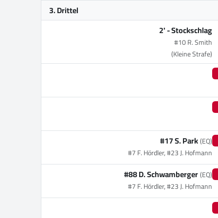
3. Drittel
2' -
Stockschlag
#10 R. Smith
(Kleine Strafe)
#17 S. Park
(EQ)
#7 F. Hördler, #23 J. Hofmann
#88 D. Schwamberger
(EQ)
#7 F. Hördler, #23 J. Hofmann