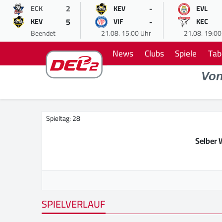
2
-
ECK
KEV
EVL
5
-
KEV
VIF
KEC
Beendet
21.08. 15:00 Uhr
21.08. 19:00
News
Clubs
Spiele
Tab
Vo
Spieltag: 28
Selber 
SPIELVERLAUF