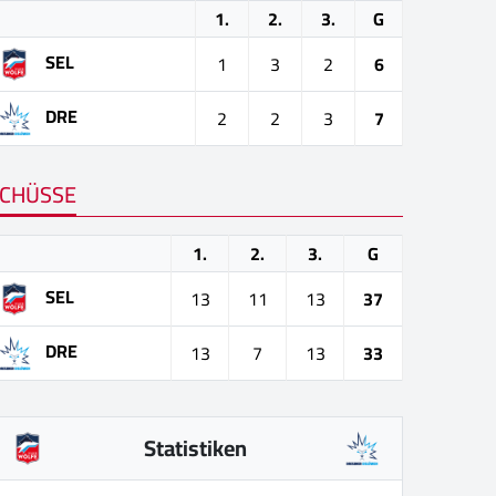
1.
2.
3.
G
SEL
1
3
2
6
DRE
2
2
3
7
CHÜSSE
1.
2.
3.
G
SEL
13
11
13
37
DRE
13
7
13
33
Statistiken