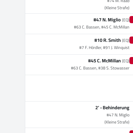
#74 M. Raab
(Kleine Strafe)
#47 N. Miglio
(EQ)
#63 C. Bassen, #45 C. McMillan
#10 R. Smith
(EQ)
#7 F. Hördler, #91 J. Winquist
#45 C. McMillan
(EQ)
#63 C. Bassen, #38 S. Stowasser
2' -
Behinderung
#47 N. Miglio
(Kleine Strafe)