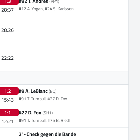
1:
3
#92 T. Andres
(PP1)
#12 A. Yogan, #24 S. Karlsson
28:37
28:26
22:22
1:
2
#9 A. LeBlanc
(EQ)
#91 T. Turnbull, #27 D. Fox
15:43
1:
1
#27 D. Fox
(SH1)
#91 T. Turnbull, #75 B. Riedl
12:21
2' -
Check gegen die Bande