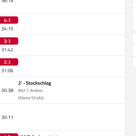
36:14
4
:3
34:15
3
:3
31:42
2
:3
31:06
2' -
Stockschlag
30:38
#92 T. Andres
(Kleine Strafe)
30:11