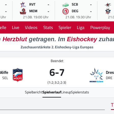
-
-
-
RVT
SCB
-
-
-
MEM
DEG
 Uhr
21.08. 19:00 Uhr
21.08. 19:30 Uhr
21.
elle
Live
Videos
Stats
Spieler
Liga
Powerplay
n
Herzblut
getragen. Im
Eishockey
zuha
Zuschauerstärkste 2. Eishockey-Liga Europas
Beendet
6
-
7
Wölfe
Dres
SEL
DRE
(1:2;3:2;2:3)
Spielbericht
Spielverlauf
Lineup
Spielerstats
T