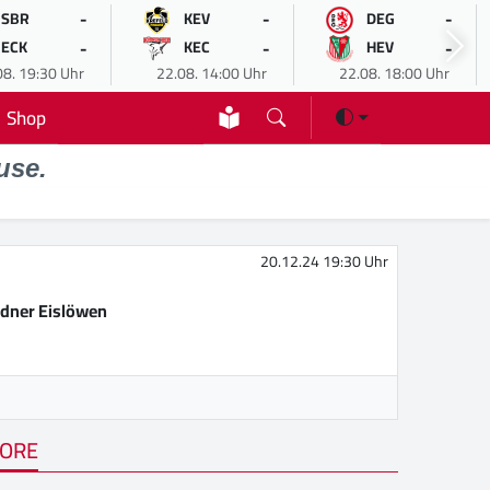
-
-
-
SBR
KEV
DEG
-
-
-
ECK
KEC
HEV
08. 19:30 Uhr
22.08. 14:00 Uhr
22.08. 18:00 Uhr
Shop
use.
20.12.24 19:30 Uhr
dner Eislöwen
ORE