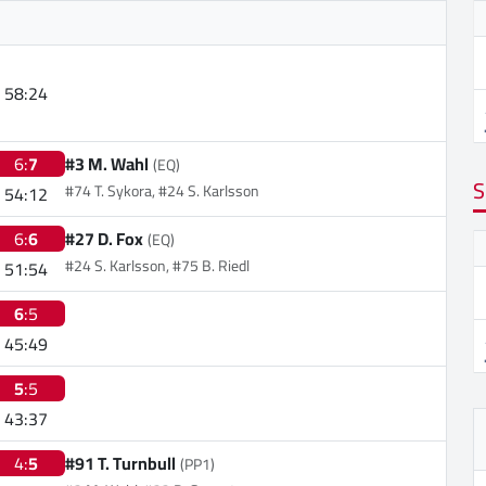
58:24
6:
7
#3 M. Wahl
(EQ)
S
#74 T. Sykora, #24 S. Karlsson
54:12
6:
6
#27 D. Fox
(EQ)
#24 S. Karlsson, #75 B. Riedl
51:54
6
:5
45:49
5
:5
43:37
4:
5
#91 T. Turnbull
(PP1)