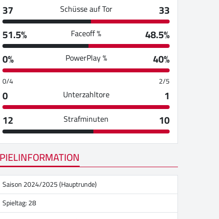
37
33
Schüsse auf Tor
51.5%
48.5%
Faceoff %
0%
40%
PowerPlay %
0/4
2/5
0
1
Unterzahltore
12
10
Strafminuten
PIELINFORMATION
Saison 2024/2025 (Hauptrunde)
Spieltag: 28