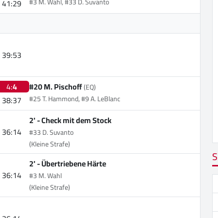
#3 M. Wahl, #33 D. Suvanto
41:29
39:53
4:
4
#20 M. Pischoff
(EQ)
#25 T. Hammond, #9 A. LeBlanc
38:37
2' -
Check mit dem Stock
36:14
#33 D. Suvanto
(Kleine Strafe)
S
2' -
Übertriebene Härte
36:14
#3 M. Wahl
(Kleine Strafe)