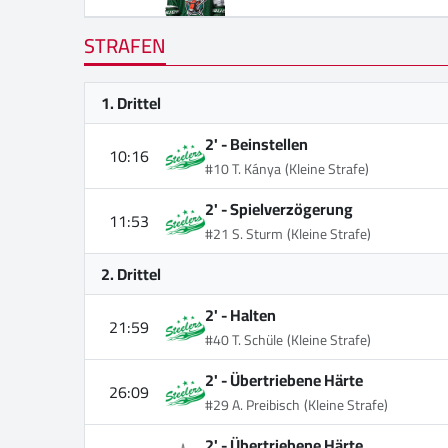
STRAFEN
1. Drittel
2' -
Beinstellen
10:16
#10 T. Kánya
(Kleine Strafe)
2' -
Spielverzögerung
11:53
#21 S. Sturm
(Kleine Strafe)
2. Drittel
2' -
Halten
21:59
#40 T. Schüle
(Kleine Strafe)
2' -
Übertriebene Härte
26:09
#29 A. Preibisch
(Kleine Strafe)
2' -
Übertriebene Härte