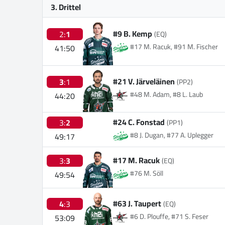
3. Drittel
#9 B. Kemp
2:
1
(EQ)
#17 M. Racuk, #91 M. Fischer
41:50
#21 V. Järveläinen
3
:1
(PP2)
#48 M. Adam, #8 L. Laub
44:20
#24 C. Fonstad
3:
2
(PP1)
#8 J. Dugan, #77 A. Uplegger
49:17
#17 M. Racuk
3:
3
(EQ)
#76 M. Söll
49:54
#63 J. Taupert
4
:3
(EQ)
#6 D. Plouffe, #71 S. Feser
53:09