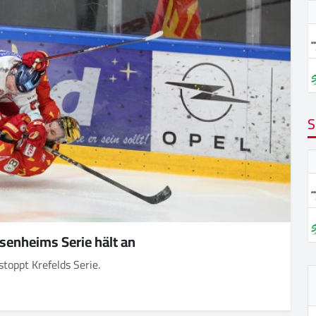
S
osenheims Serie hält an
toppt Krefelds Serie.