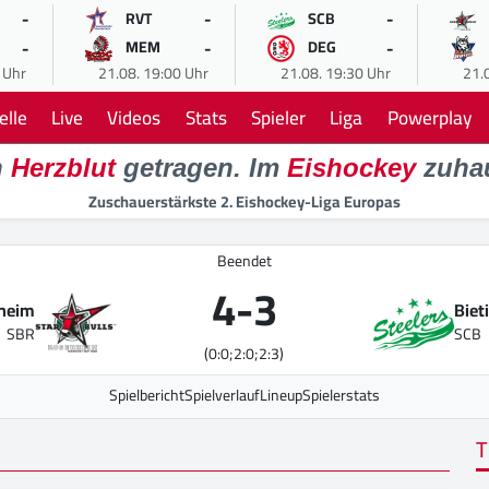
-
-
-
RVT
SCB
-
-
-
MEM
DEG
 Uhr
21.08. 19:00 Uhr
21.08. 19:30 Uhr
21.
elle
Live
Videos
Stats
Spieler
Liga
Powerplay
n
Herzblut
getragen. Im
Eishockey
zuha
Zuschauerstärkste 2. Eishockey-Liga Europas
Beendet
4
-
3
nheim
Biet
SBR
SCB
(0:0;2:0;2:3)
Spielbericht
Spielverlauf
Lineup
Spielerstats
T