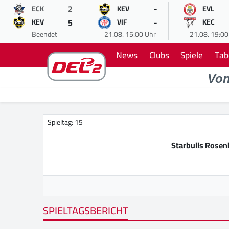
2
-
ECK
KEV
EVL
5
-
KEV
VIF
KEC
Beendet
21.08. 15:00 Uhr
21.08. 19:00
News
Clubs
Spiele
Tab
Vo
Spieltag: 15
Starbulls Rose
SPIELTAGSBERICHT