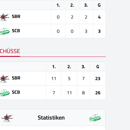
1.
2.
3.
G
SBR
0
2
2
4
SCB
0
0
3
3
CHÜSSE
1.
2.
3.
G
SBR
11
5
7
23
SCB
7
11
8
26
Statistiken