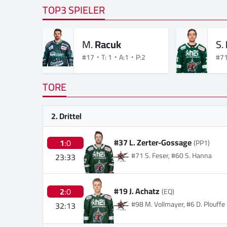
TOP3 SPIELER
M.
Racuk
S.
#17
T: 1
A:1
P:2
#7
TORE
2. Drittel
#37 L. Zerter-Gossage
1
:0
(PP1)
#71 S. Feser, #60 S. Hanna
23:33
#19 J. Achatz
2
:0
(EQ)
#98 M. Vollmayer, #6 D. Plouffe
32:13