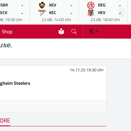
-
-
-
SBR
KEV
DEG
-
-
-
ECK
KEC
HEV
08. 19:30 Uhr
22.08. 14:00 Uhr
22.08. 18:00 Uhr
Shop
use.
14.11.25 19:30 Uhr
igheim Steelers
ORE