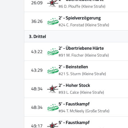
26:09
#6 D. Plouffe
(Kleine Strafe)
2' -
Spielverzögerung
36:26
#24 C. Fonstad
(Kleine Strafe)
3. Drittel
2' -
Übertriebene Härte
43:22
#91 M. Fischer
(Kleine Strafe)
2' -
Beinstellen
43:29
#21 S. Sturm
(Kleine Strafe)
2' -
Hoher Stock
48:34
#93 L. Calce
(Kleine Strafe)
5' -
Faustkampf
48:34
#94 T. McNeely
(Große Strafe)
5' -
Faustkampf
49:17