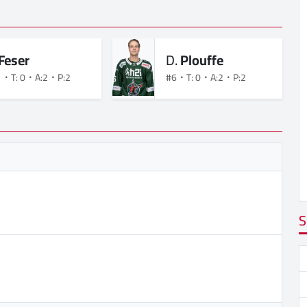
Feser
D.
Plouffe
1
T: 0
A:2
P:2
#6
T: 0
A:2
P:2
S