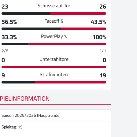
23
26
Schüsse auf Tor
56.5%
43.5%
Faceoff %
33.3%
100%
PowerPlay %
2/6
1/1
0
0
Unterzahltore
9
19
Strafminuten
PIELINFORMATION
Saison 2025/2026 (Hauptrunde)
Spieltag: 15