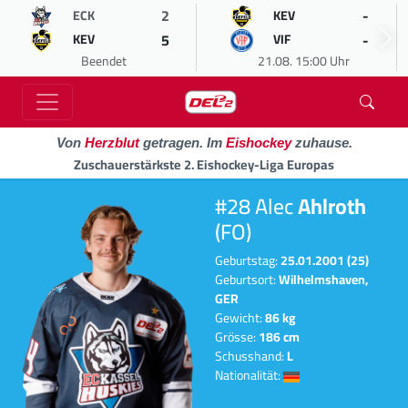
2
-
ECK
KEV
5
-
KEV
VIF
Beendet
21.08. 15:00 Uhr
Von
Herzblut
getragen. Im
Eishockey
zuhause.
Zuschauerstärkste 2. Eishockey-Liga Europas
#28 Alec
Ahlroth
(FO)
Geburtstag:
25.01.2001 (25)
Geburtsort:
Wilhelmshaven,
GER
Gewicht:
86 kg
Grösse:
186 cm
Schusshand:
L
Nationalität: