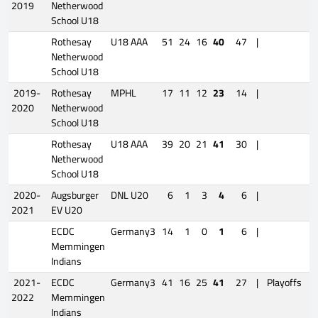
2019
Netherwood
School U18
Rothesay
U18 AAA
51
24
16
40
47
|
Netherwood
School U18
2019-
Rothesay
MPHL
17
11
12
23
14
|
2020
Netherwood
School U18
Rothesay
U18 AAA
39
20
21
41
30
|
Netherwood
School U18
2020-
Augsburger
DNL U20
6
1
3
4
6
|
2021
EV U20
ECDC
Germany3
14
1
0
1
6
|
Memmingen
Indians
2021-
ECDC
Germany3
41
16
25
41
27
|
Playoffs
1
2022
Memmingen
Indians