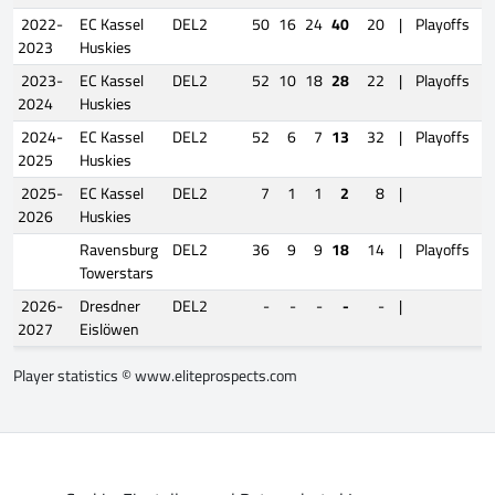
2022-
EC Kassel
DEL2
50
16
24
40
20
|
Playoffs
1
2023
Huskies
2023-
EC Kassel
DEL2
52
10
18
28
22
|
Playoffs
1
2024
Huskies
2024-
EC Kassel
DEL2
52
6
7
13
32
|
Playoffs
1
2025
Huskies
2025-
EC Kassel
DEL2
7
1
1
2
8
|
2026
Huskies
Ravensburg
DEL2
36
9
9
18
14
|
Playoffs
Towerstars
2026-
Dresdner
DEL2
-
-
-
-
-
|
2027
Eislöwen
Player statistics ©
www.eliteprospects.com