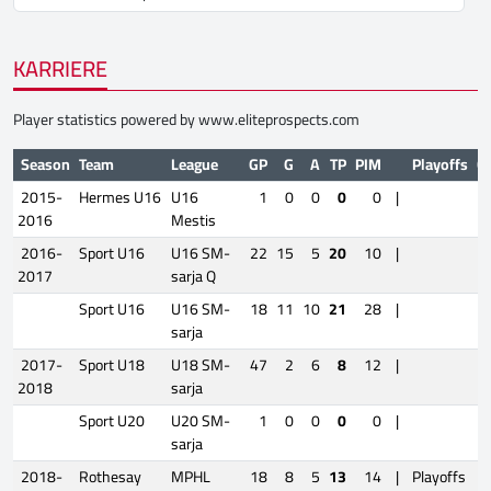
KARRIERE
Player statistics powered by
www.eliteprospects.com
Season
Team
League
GP
G
A
TP
PIM
Playoffs
G
2015-
Hermes U16
U16
1
0
0
0
0
|
2016
Mestis
2016-
Sport U16
U16 SM-
22
15
5
20
10
|
2017
sarja Q
Sport U16
U16 SM-
18
11
10
21
28
|
sarja
2017-
Sport U18
U18 SM-
47
2
6
8
12
|
2018
sarja
Sport U20
U20 SM-
1
0
0
0
0
|
sarja
2018-
Rothesay
MPHL
18
8
5
13
14
|
Playoffs