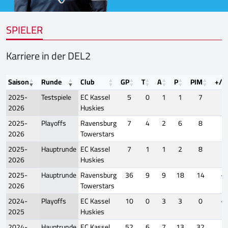
SPIELER
Karriere in der DEL2
Saison
Runde
Club
GP
T
A
P
PIM
+/-
2025-
Testspiele
EC Kassel
5
0
1
1
7
0
2026
Huskies
2025-
Playoffs
Ravensburg
7
4
2
6
8
3
2026
Towerstars
2025-
Hauptrunde
EC Kassel
7
1
1
2
8
1
2026
Huskies
2025-
Hauptrunde
Ravensburg
36
9
9
18
14
-2
2026
Towerstars
2024-
Playoffs
EC Kassel
10
0
3
3
0
-1
2025
Huskies
2024-
Hauptrunde
EC Kassel
52
6
7
13
32
4