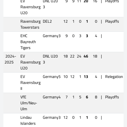
EV
DNL U20
9
9
11
20
16
|
Playoffs
Ravensburg
3
U20
Ravensburg
DEL2
12
1
0
1
0
|
Playoffs
Towerstars
EHC
Germany3
9
0
3
3
4
|
Bayreuth
Tigers
2024-
EV
DNL U20
18
22
24
46
18
|
2025
Ravensburg
3
U20
EV
Germany5
10
12
1
13
4
|
Relegation
Ravensburg
II
VfE
Germany4
7
1
5
6
8
|
Playoffs
Ulm/Neu-
Ulm
Lindau
Germany3
12
0
1
1
0
|
Islanders