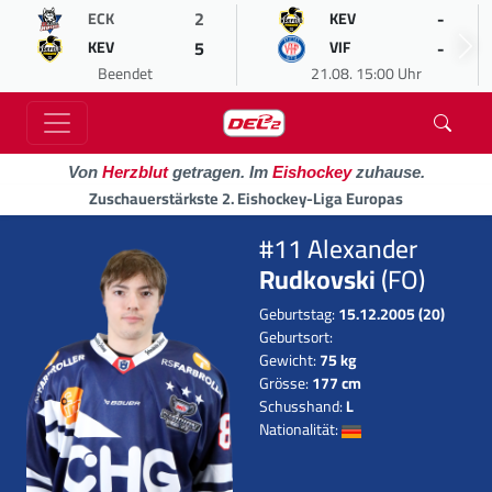
2
-
ECK
KEV
5
-
KEV
VIF
Beendet
21.08. 15:00 Uhr
Von
Herzblut
getragen. Im
Eishockey
zuhause.
Zuschauerstärkste 2. Eishockey-Liga Europas
#11 Alexander
Rudkovski
(FO)
Geburtstag:
15.12.2005 (20)
Geburtsort:
Gewicht:
75 kg
Grösse:
177 cm
Schusshand:
L
Nationalität: