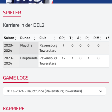
SPIELER
Karriere in der DEL2
Saison
Runde
Club
GP
T
A
P
PIM
+/-
2023-
Playoffs
Ravensburg
7
0
0
0
0
-1
2024
Towerstars
2023-
Hauptrunde
Ravensburg
12
1
0
1
0
0
2024
Towerstars
GAME LOGS
KARRIERE