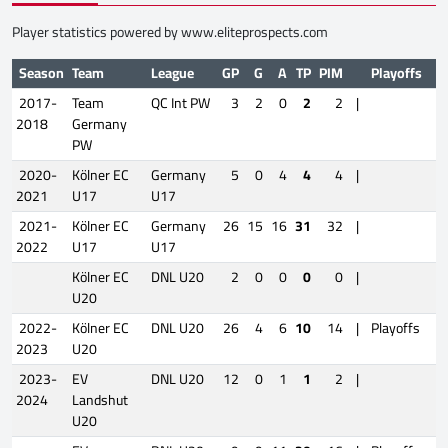
Player statistics powered by
www.eliteprospects.com
Season
Team
League
GP
G
A
TP
PIM
Playoffs
2017-
Team
QC Int PW
3
2
0
2
2
|
2018
Germany
PW
2020-
Kölner EC
Germany
5
0
4
4
4
|
2021
U17
U17
2021-
Kölner EC
Germany
26
15
16
31
32
|
2022
U17
U17
Kölner EC
DNL U20
2
0
0
0
0
|
U20
2022-
Kölner EC
DNL U20
26
4
6
10
14
|
Playoffs
2023
U20
2023-
EV
DNL U20
12
0
1
1
2
|
2024
Landshut
U20