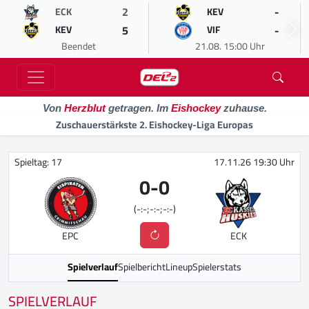
2
-
ECK
KEV
5
-
KEV
VIF
Beendet
21.08. 15:00 Uhr
Von
Herzblut
getragen. Im
Eishockey
zuhause.
Zuschauerstärkste 2. Eishockey-Liga Europas
Spieltag: 17
17.11.26 19:30 Uhr
0
-
0
(-:-;-:-;-:-)
EPC
ECK
Spielverlauf
Spielbericht
Lineup
Spielerstats
SPIELVERLAUF