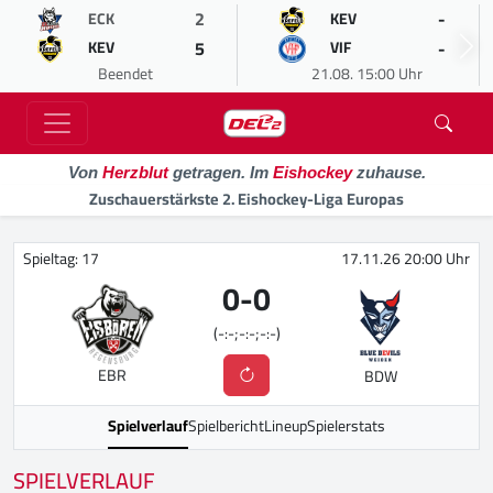
2
-
ECK
KEV
5
-
KEV
VIF
Beendet
21.08. 15:00 Uhr
Von
Herzblut
getragen. Im
Eishockey
zuhause.
Zuschauerstärkste 2. Eishockey-Liga Europas
Spieltag: 17
17.11.26 20:00 Uhr
0
-
0
(-:-;-:-;-:-)
EBR
BDW
Spielverlauf
Spielbericht
Lineup
Spielerstats
SPIELVERLAUF