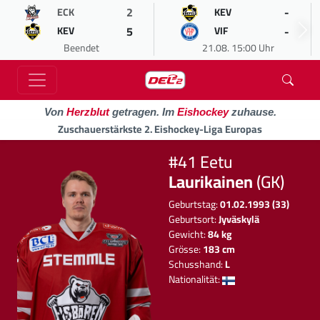
2
-
ECK
KEV
5
-
KEV
VIF
Beendet
21.08. 15:00 Uhr
Von
Herzblut
getragen. Im
Eishockey
zuhause.
Zuschauerstärkste 2. Eishockey-Liga Europas
#41 Eetu
Laurikainen
(GK)
Geburtstag:
01.02.1993 (33)
Geburtsort:
Jyväskylä
Gewicht:
84 kg
Grösse:
183 cm
Schusshand:
L
Nationalität: