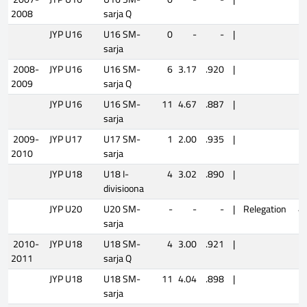
2008
sarja Q
JYP U16
U16 SM-
0
-
-
|
sarja
2008-
JYP U16
U16 SM-
6
3.17
.920
|
2009
sarja Q
JYP U16
U16 SM-
11
4.67
.887
|
sarja
2009-
JYP U17
U17 SM-
1
2.00
.935
|
2010
sarja
JYP U18
U18 I-
4
3.02
.890
|
divisioona
JYP U20
U20 SM-
-
-
-
|
Relegation
4
sarja
2010-
JYP U18
U18 SM-
4
3.00
.921
|
2011
sarja Q
JYP U18
U18 SM-
11
4.04
.898
|
sarja