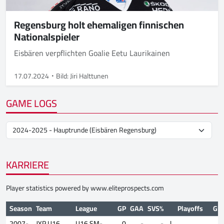
Regensburg holt ehemaligen finnischen
Nationalspieler
Eisbären verpflichten Goalie Eetu Laurikainen
17.07.2024
Bild: Jiri Halttunen
GAME LOGS
KARRIERE
Player statistics powered by
www.eliteprospects.com
Season
Team
League
GP
GAA
SVS%
Playoffs
GP
2007-
JYP U16
U16 SM-
0
-
-
|