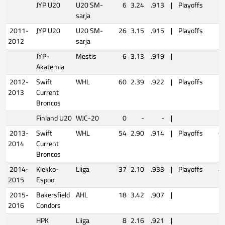
JYP U20
U20 SM-
6
3.24
.913
|
Playoffs
2
sarja
2011-
JYP U20
U20 SM-
26
3.15
.915
|
Playoffs
3
2012
sarja
JYP-
Mestis
6
3.13
.919
|
Akatemia
2012-
Swift
WHL
60
2.39
.922
|
Playoffs
5
2013
Current
Broncos
Finland U20
WJC-20
0
-
-
|
2013-
Swift
WHL
54
2.90
.914
|
Playoffs
6
2014
Current
Broncos
2014-
Kiekko-
Liiga
37
2.10
.933
|
Playoffs
4
2015
Espoo
2015-
Bakersfield
AHL
18
3.42
.907
|
2016
Condors
HPK
Liiga
8
2.16
.921
|