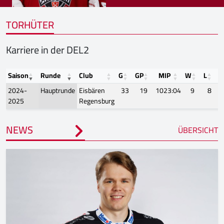
TORHÜTER
Karriere in der DEL2
Saison
Runde
Club
G
GP
MIP
W
L
T
2024-
Hauptrunde
Eisbären
33
19
1023:04
9
8
2025
Regensburg
NEWS
ÜBERSICHT