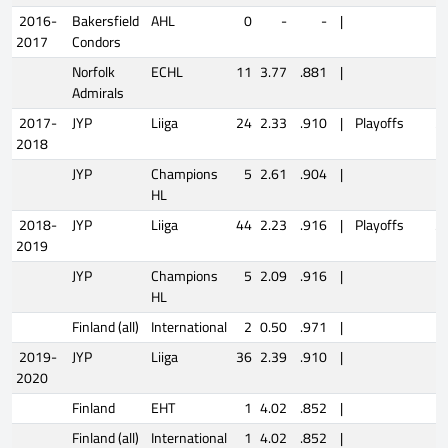
2016-
Bakersfield
AHL
0
-
-
|
2017
Condors
Norfolk
ECHL
11
3.77
.881
|
Admirals
2017-
JYP
Liiga
24
2.33
.910
|
Playoffs
2
2018
JYP
Champions
5
2.61
.904
|
HL
2018-
JYP
Liiga
44
2.23
.916
|
Playoffs
3
2019
JYP
Champions
5
2.09
.916
|
HL
Finland (all)
International
2
0.50
.971
|
2019-
JYP
Liiga
36
2.39
.910
|
2020
Finland
EHT
1
4.02
.852
|
Finland (all)
International
1
4.02
.852
|