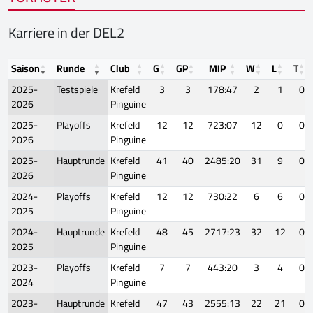
Karriere in der DEL2
Saison
Runde
Club
G
GP
MIP
W
L
T
2025-
Testspiele
Krefeld
3
3
178:47
2
1
0
2026
Pinguine
2025-
Playoffs
Krefeld
12
12
723:07
12
0
0
2026
Pinguine
2025-
Hauptrunde
Krefeld
41
40
2485:20
31
9
0
2026
Pinguine
2024-
Playoffs
Krefeld
12
12
730:22
6
6
0
2025
Pinguine
2024-
Hauptrunde
Krefeld
48
45
2717:23
32
12
0
2025
Pinguine
2023-
Playoffs
Krefeld
7
7
443:20
3
4
0
2024
Pinguine
2023-
Hauptrunde
Krefeld
47
43
2555:13
22
21
0