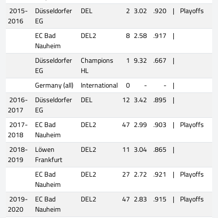
2015-
Düsseldorfer
DEL
2
3.02
.920
|
Playoffs
0
2016
EG
EC Bad
DEL2
8
2.58
.917
|
Nauheim
Düsseldorfer
Champions
1
9.32
.667
|
EG
HL
Germany (all)
International
0
-
-
|
2016-
Düsseldorfer
DEL
12
3.42
.895
|
2017
EG
2017-
EC Bad
DEL2
47
2.99
.903
|
Playoffs
5
2018
Nauheim
2018-
Löwen
DEL2
11
3.04
.865
|
2019
Frankfurt
EC Bad
DEL2
27
2.72
.921
|
Playoffs
3
Nauheim
2019-
EC Bad
DEL2
47
2.83
.915
|
Playoffs
2
2020
Nauheim