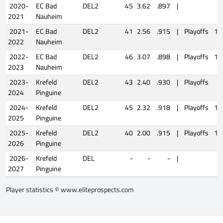
2020-
EC Bad
DEL2
45
3.62
.897
|
2021
Nauheim
2021-
EC Bad
DEL2
41
2.56
.915
|
Playoffs
12
2022
Nauheim
2022-
EC Bad
DEL2
46
3.07
.898
|
Playoffs
15
2023
Nauheim
2023-
Krefeld
DEL2
43
2.40
.930
|
Playoffs
7
2024
Pinguine
2024-
Krefeld
DEL2
45
2.32
.918
|
Playoffs
12
2025
Pinguine
2025-
Krefeld
DEL2
40
2.00
.915
|
Playoffs
12
2026
Pinguine
2026-
Krefeld
DEL
-
-
-
|
2027
Pinguine
Player statistics ©
www.eliteprospects.com