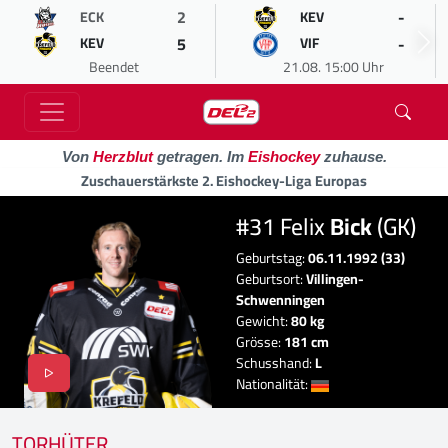
2
-
ECK
KEV
5
-
KEV
VIF
Beendet
21.08. 15:00 Uhr
Von
Herzblut
getragen. Im
Eishockey
zuhause.
Zuschauerstärkste 2. Eishockey-Liga Europas
#31 Felix
Bick
(GK)
Geburtstag:
06.11.1992 (33)
Geburtsort:
Villingen-
Schwenningen
Gewicht:
80 kg
Grösse:
181 cm
Schusshand:
L
Nationalität:
TORHÜTER