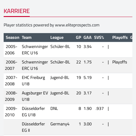
KARRIERE
Player statistics powered by
www.eliteprospects.com
Season
Team
League
GP
GAA
SVS%
Playoffs
GP
2005-
Schwenninger
Schüler-BL
10
3.94
-
|
2006
ERC U16
2006-
Schwenninger
Schüler-BL
22
1.75
-
|
Playoffs
5
2007
ERC U16
2007-
EHC Freiburg
Jugend-BL
19
5.19
-
|
2008
U18
2008-
Augsburger EV
Jugend-BL
20
3.17
-
|
2009
U18
2009-
Düsseldorfer
DNL
8
1.90
.937
|
2010
EG U18
Düsseldorfer
Germany4
1
3.00
-
|
EG II