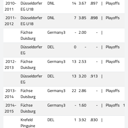
2010-
Düsseldorfer
DNL
14
3.67
.897
|
Playoffs
5
2011
EG U18
2011-
Düsseldorfer
DNL
7
3.85
.898
|
Playoffs
0
2012
EG U18
Füchse
Germany3
-
2.00
-
|
Duisburg
Düsseldorfer
DEL
0
-
-
|
Playoffs
1
EG
2012-
Füchse
Germany3
13
2.53
-
|
Playoffs
1
2013
Duisburg
Düsseldorfer
DEL
13
3.20
.913
|
EG
2013-
Füchse
Germany3
22
2.86
-
|
Playoffs
7
2014
Duisburg
2014-
Füchse
Germany3
-
1.60
-
|
Playoffs
12
2015
Duisburg
Krefeld
DEL
1
3.92
.830
|
Pinguine