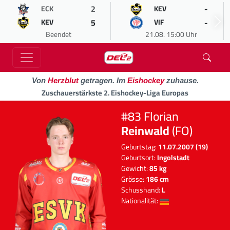
2
-
ECK
KEV
5
-
KEV
VIF
Beendet
21.08. 15:00 Uhr
Von
Herzblut
getragen. Im
Eishockey
zuhause.
Zuschauerstärkste 2. Eishockey-Liga Europas
#83 Florian
Reinwald
(FO)
Geburtstag:
11.07.2007 (19)
Geburtsort:
Ingolstadt
Gewicht:
85 kg
Grösse:
186 cm
Schusshand:
L
Nationalität: