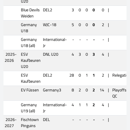
U20
Blue Devils
DEL2
3
0
0
0
0
|
Weiden
Germany
WJC-18
5
0
0
0
2
|
U18
Germany
International-
-
-
-
-
-
|
U18 (all)
Jr
2025-
ESV
DNL U20
4
3
0
3
4
|
2026
Kaufbeuren
U20
ESV
DEL2
28
0
1
1
2
|
Relegatio
Kaufbeuren
EV Füssen
Germany3
8
2
0
2
14
|
Playoffs
QC
Germany
International-
4
1
1
2
4
|
U19 (all)
Jr
2026-
Fischtown
DEL
-
-
-
-
-
|
2027
Pinguins