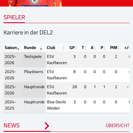
SPIELER
Karriere in der DEL2
Saison
Runde
Club
GP
T
A
P
PIM
+/-
2025-
Testspiele
ESV
3
0
0
0
2
0
2026
Kaufbeuren
2025-
Playdowns
ESV
8
0
0
0
0
-1
2026
Kaufbeuren
2025-
Hauptrunde
ESV
28
0
1
1
2
-1
2026
Kaufbeuren
2024-
Hauptrunde
Blue Devils
3
0
0
0
0
0
2025
Weiden
NEWS
ÜBERSICHT