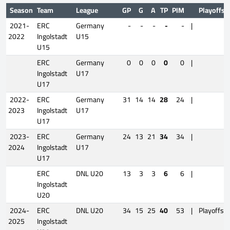
Season
Team
League
GP
G
A
TP
PIM
Playoffs
2021-
ERC
Germany
-
-
-
-
-
|
2022
Ingolstadt
U15
U15
ERC
Germany
0
0
0
0
0
|
Ingolstadt
U17
U17
2022-
ERC
Germany
31
14
14
28
24
|
2023
Ingolstadt
U17
U17
2023-
ERC
Germany
24
13
21
34
34
|
2024
Ingolstadt
U17
U17
ERC
DNL U20
13
3
3
6
6
|
Ingolstadt
U20
2024-
ERC
DNL U20
34
15
25
40
53
|
Playoffs
2025
Ingolstadt