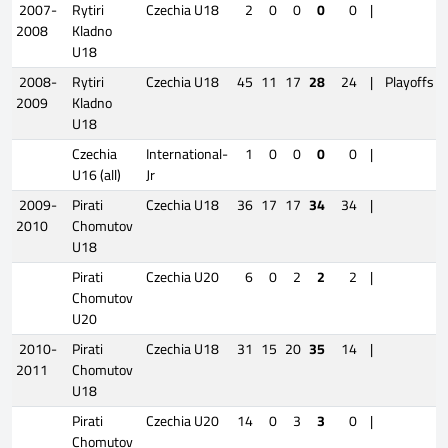
2007-
Rytiri
Czechia U18
2
0
0
0
0
|
2008
Kladno
U18
2008-
Rytiri
Czechia U18
45
11
17
28
24
|
Playoffs
2009
Kladno
U18
Czechia
International-
1
0
0
0
0
|
U16 (all)
Jr
2009-
Pirati
Czechia U18
36
17
17
34
34
|
2010
Chomutov
U18
Pirati
Czechia U20
6
0
2
2
2
|
Chomutov
U20
2010-
Pirati
Czechia U18
31
15
20
35
14
|
2011
Chomutov
U18
Pirati
Czechia U20
14
0
3
3
0
|
Chomutov