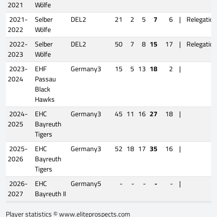
2021
Wölfe
2021-
Selber
DEL2
21
2
5
7
6
|
Relegation
2022
Wölfe
2022-
Selber
DEL2
50
7
8
15
17
|
Relegation
2023
Wölfe
2023-
EHF
Germany3
15
5
13
18
2
|
2024
Passau
Black
Hawks
2024-
EHC
Germany3
45
11
16
27
18
|
2025
Bayreuth
Tigers
2025-
EHC
Germany3
52
18
17
35
16
|
2026
Bayreuth
Tigers
2026-
EHC
Germany5
-
-
-
-
-
|
2027
Bayreuth II
Player statistics ©
www.eliteprospects.com