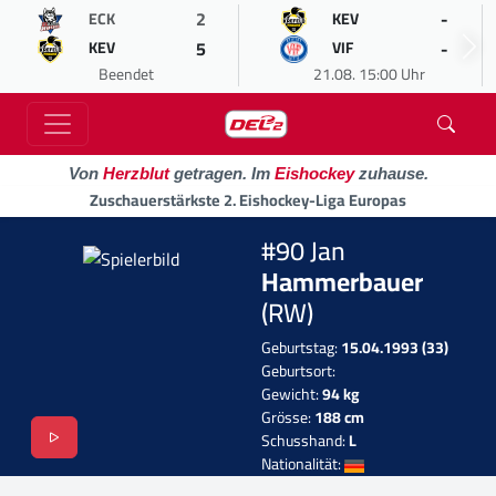
2
-
ECK
KEV
5
-
KEV
VIF
Beendet
21.08. 15:00 Uhr
Von
Herzblut
getragen. Im
Eishockey
zuhause.
Zuschauerstärkste 2. Eishockey-Liga Europas
#90 Jan
Hammerbauer
(RW)
Geburtstag:
15.04.1993 (33)
Geburtsort:
Gewicht:
94 kg
Grösse:
188 cm
Schusshand:
L
Nationalität: