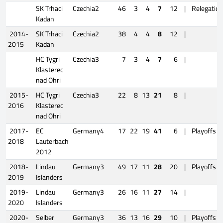
SK Trhaci
Czechia2
46
3
4
7
12
|
Relegation
Kadan
2014-
SK Trhaci
Czechia2
38
4
4
8
12
|
2015
Kadan
HC Tygri
Czechia3
7
3
4
7
6
|
Klasterec
nad Ohri
2015-
HC Tygri
Czechia3
22
8
13
21
8
|
2016
Klasterec
nad Ohri
2017-
EC
Germany4
17
22
19
41
6
|
Playoffs
2018
Lauterbach
2012
2018-
Lindau
Germany3
49
17
11
28
20
|
Playoffs
2019
Islanders
2019-
Lindau
Germany3
26
16
11
27
14
|
2020
Islanders
2020-
Selber
Germany3
36
13
16
29
10
|
Playoffs