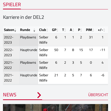
SPIELER
Karriere in der DEL2
Saison
Runde
Club
GP
T
A
P
PIM
+/-
F
2022-
Playdowns
Selber
6
1
1
2
31
1
2023
Wölfe
2022-
Hauptrunde
Selber
50
7
8
15
17
-11
2023
Wölfe
2021-
Playdowns
Selber
6
2
3
5
0
4
2022
Wölfe
2021-
Hauptrunde
Selber
21
2
5
7
6
-6
2022
Wölfe
NEWS
ÜBERSICHT