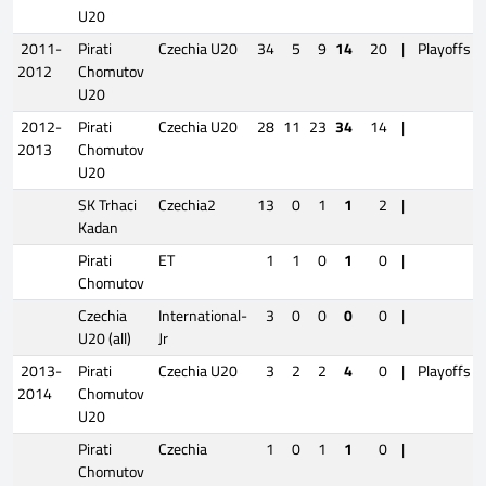
U20
2011-
Pirati
Czechia U20
34
5
9
14
20
|
Playoffs
2012
Chomutov
U20
2012-
Pirati
Czechia U20
28
11
23
34
14
|
2013
Chomutov
U20
SK Trhaci
Czechia2
13
0
1
1
2
|
Kadan
Pirati
ET
1
1
0
1
0
|
Chomutov
Czechia
International-
3
0
0
0
0
|
U20 (all)
Jr
2013-
Pirati
Czechia U20
3
2
2
4
0
|
Playoffs
2014
Chomutov
U20
Pirati
Czechia
1
0
1
1
0
|
Chomutov