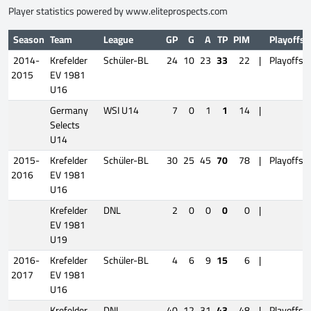
Player statistics powered by
www.eliteprospects.com
Season
Team
League
GP
G
A
TP
PIM
Playoffs
2014-
Krefelder
Schüler-BL
24
10
23
33
22
|
Playoffs
2015
EV 1981
U16
Germany
WSI U14
7
0
1
1
14
|
Selects
U14
2015-
Krefelder
Schüler-BL
30
25
45
70
78
|
Playoffs
2016
EV 1981
U16
Krefelder
DNL
2
0
0
0
0
|
EV 1981
U19
2016-
Krefelder
Schüler-BL
4
6
9
15
6
|
2017
EV 1981
U16
Krefelder
DNL
40
12
31
43
48
|
Playoffs