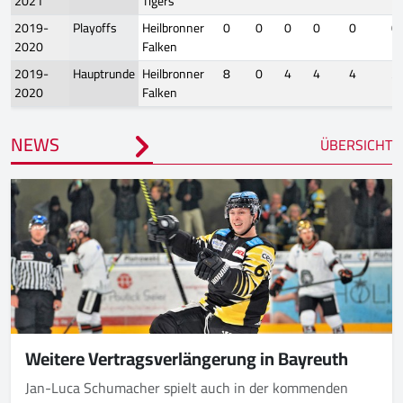
2021
Tigers
2019-
Playoffs
Heilbronner
0
0
0
0
0
0
2020
Falken
2019-
Hauptrunde
Heilbronner
8
0
4
4
4
5
2020
Falken
NEWS
ÜBERSICHT
Weitere Vertragsverlängerung in Bayreuth
Jan-Luca Schumacher spielt auch in der kommenden