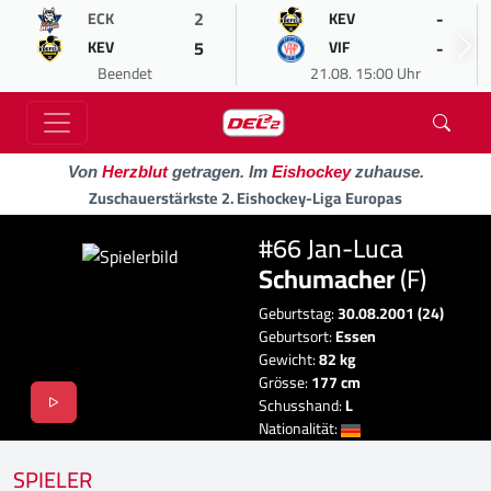
2
-
ECK
KEV
5
-
KEV
VIF
Beendet
21.08. 15:00 Uhr
Von
Herzblut
getragen. Im
Eishockey
zuhause.
Zuschauerstärkste 2. Eishockey-Liga Europas
#66 Jan-Luca
Schumacher
(F)
Geburtstag:
30.08.2001 (24)
Geburtsort:
Essen
Gewicht:
82 kg
Grösse:
177 cm
Schusshand:
L
Nationalität:
SPIELER