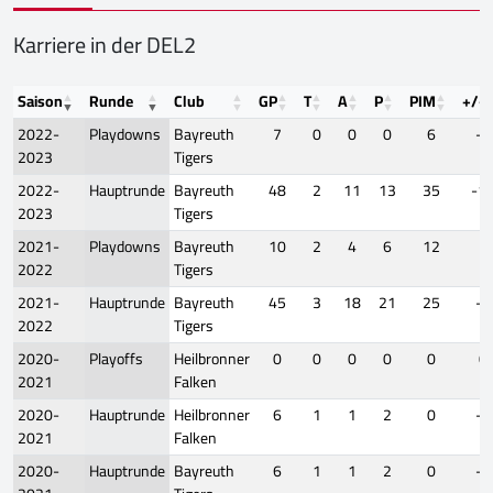
Karriere in der DEL2
Saison
Runde
Club
GP
T
A
P
PIM
+/-
2022-
Playdowns
Bayreuth
7
0
0
0
6
-1
2023
Tigers
2022-
Hauptrunde
Bayreuth
48
2
11
13
35
-1
2023
Tigers
2021-
Playdowns
Bayreuth
10
2
4
6
12
1
2022
Tigers
2021-
Hauptrunde
Bayreuth
45
3
18
21
25
-9
2022
Tigers
2020-
Playoffs
Heilbronner
0
0
0
0
0
0
2021
Falken
2020-
Hauptrunde
Heilbronner
6
1
1
2
0
-5
2021
Falken
2020-
Hauptrunde
Bayreuth
6
1
1
2
0
-5