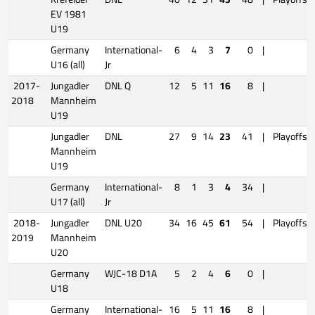
EV 1981
U19
Germany
International-
6
4
3
7
0
|
U16 (all)
Jr
2017-
Jungadler
DNL Q
12
5
11
16
8
|
2018
Mannheim
U19
Jungadler
DNL
27
9
14
23
41
|
Playoffs
Mannheim
U19
Germany
International-
8
1
3
4
34
|
U17 (all)
Jr
2018-
Jungadler
DNL U20
34
16
45
61
54
|
Playoffs
2019
Mannheim
U20
Germany
WJC-18 D1A
5
2
4
6
0
|
U18
Germany
International-
16
5
11
16
8
|