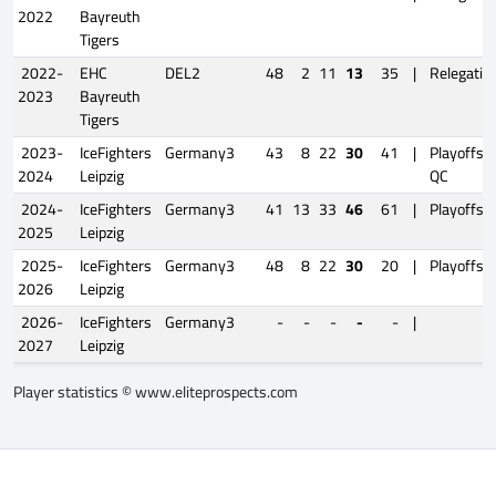
2022
Bayreuth
Tigers
2022-
EHC
DEL2
48
2
11
13
35
|
Relegatio
2023
Bayreuth
Tigers
2023-
IceFighters
Germany3
43
8
22
30
41
|
Playoffs
2024
Leipzig
QC
2024-
IceFighters
Germany3
41
13
33
46
61
|
Playoffs
2025
Leipzig
2025-
IceFighters
Germany3
48
8
22
30
20
|
Playoffs
2026
Leipzig
2026-
IceFighters
Germany3
-
-
-
-
-
|
2027
Leipzig
Player statistics ©
www.eliteprospects.com