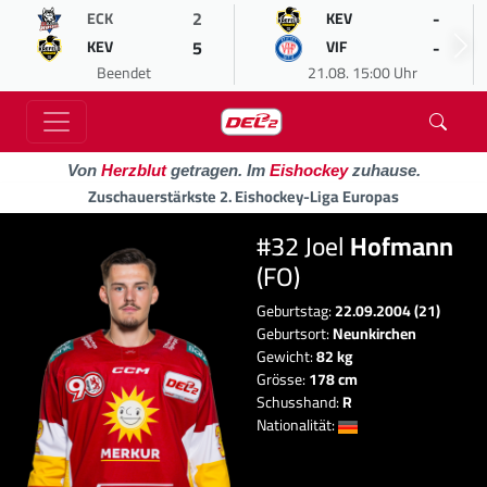
2
-
ECK
KEV
5
-
KEV
VIF
Beendet
21.08. 15:00 Uhr
Von
Herzblut
getragen. Im
Eishockey
zuhause.
Zuschauerstärkste 2. Eishockey-Liga Europas
#32 Joel
Hofmann
(FO)
Geburtstag:
22.09.2004 (21)
Geburtsort:
Neunkirchen
Gewicht:
82 kg
Grösse:
178 cm
Schusshand:
R
Nationalität: