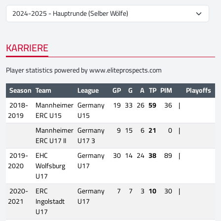
KARRIERE
Player statistics powered by
www.eliteprospects.com
Season
Team
League
GP
G
A
TP
PIM
Playoffs
2018-
Mannheimer
Germany
19
33
26
59
36
|
2019
ERC U15
U15
Mannheimer
Germany
9
15
6
21
0
|
ERC U17 II
U17 3
2019-
EHC
Germany
30
14
24
38
89
|
2020
Wolfsburg
U17
U17
2020-
ERC
Germany
7
7
3
10
30
|
2021
Ingolstadt
U17
U17