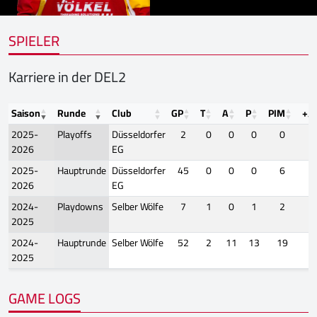
SPIELER
Karriere in der DEL2
Saison
Runde
Club
GP
T
A
P
PIM
+/-
2025-
Playoffs
Düsseldorfer
2
0
0
0
0
-
2026
EG
2025-
Hauptrunde
Düsseldorfer
45
0
0
0
6
-
2026
EG
2024-
Playdowns
Selber Wölfe
7
1
0
1
2
-
2025
2024-
Hauptrunde
Selber Wölfe
52
2
11
13
19
-
2025
GAME LOGS