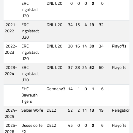
ERC
DNL U20
0
0
0
0
0
|
Ingolstadt
U20
2021-
ERC
DNL U20
34
15
4
19
32
|
2022
Ingolstadt
U20
2022-
ERC
DNL U20
30
16
14
30
34
|
Playoffs
2023
Ingolstadt
U20
2023-
ERC
DNL U20
37
28
24
52
60
|
Playoffs
2024
Ingolstadt
U20
EHC
Germany3
14
1
0
1
6
|
Bayreuth
Tigers
2024-
Selber Wölfe
DEL2
52
2
11
13
19
|
Relegation
2025
2025-
Düsseldorfer
DEL2
45
0
0
0
6
|
Playoffs
2026
EG