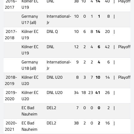
2016-
Kölner EC
DNL
38
10
4
14
40
|
Playoffs
2017
U19
Germany
International-
10
0
1
1
8
|
U17 (all)
Jr
2017-
Kölner EC
DNL Q
10
6
8
14
20
|
2018
U19
Kölner EC
DNL
12
2
4
6
42
|
Playoffs
U19
Germany
International-
9
2
2
4
6
|
U18 (all)
Jr
2018-
Kölner EC
DNL U20
8
3
7
10
14
|
Playoffs
2019
U20
2019-
Kölner EC
DNL U20
34
18
23
41
26
|
2020
U20
EC Bad
DEL2
7
0
0
0
2
|
Nauheim
2020-
EC Bad
DEL2
38
2
0
2
16
|
2021
Nauheim