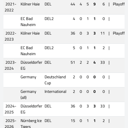
2021-
Kölner Haie
DEL
44
4
5
9
6
|
Playoffs
2022
EC Bad
DEL2
4
0
1
1
0
|
Nauheim
2022-
Kölner Haie
DEL
36
0
3
3
11
|
Playoffs
2023
EC Bad
DEL2
5
0
1
1
2
|
Nauheim
2023-
Düsseldorfer
DEL
51
2
2
4
33
|
2024
EG
Germany
Deutschland
2
0
0
0
0
|
Cup
Germany
International
2
0
0
0
0
|
(all)
2024-
Düsseldorfer
DEL
36
0
3
3
33
|
2025
EG
2025-
Nürnberg Ice
DEL
15
0
1
1
2
|
2026
Tigers