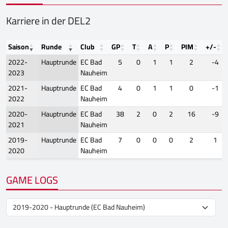
Karriere in der DEL2
Saison
Runde
Club
GP
T
A
P
PIM
+/-
2022-
Hauptrunde
EC Bad
5
0
1
1
2
-4
2023
Nauheim
2021-
Hauptrunde
EC Bad
4
0
1
1
0
-1
2022
Nauheim
2020-
Hauptrunde
EC Bad
38
2
0
2
16
-9
2021
Nauheim
2019-
Hauptrunde
EC Bad
7
0
0
0
2
1
2020
Nauheim
GAME LOGS