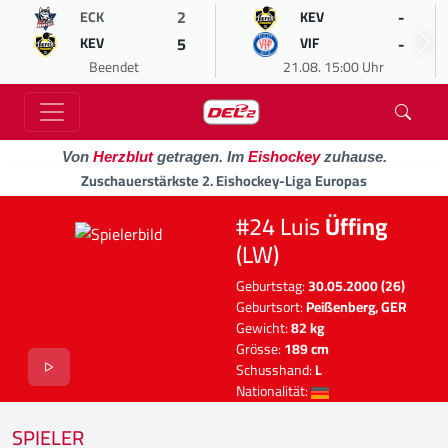
2
-
ECK
KEV
5
-
KEV
VIF
Beendet
21.08. 15:00 Uhr
Von
Herzblut
getragen. Im
Eishockey
zuhause.
Zuschauerstärkste 2. Eishockey-Liga Europas
#24 Luis
Üffing
(LW)
Geburtstag:
30.05.2000 (26)
Geburtsort:
Peißenberg, GER
Gewicht:
82 kg
Grösse:
189 cm
Schusshand:
L
Nationalität:
SPIELER