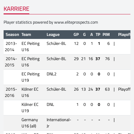
KARRIERE
Player statistics powered by
www.eliteprospects.com
Season
Team
League
GP
G
A
TP
PIM
Playoffs
2013-
EC Peiting
Schüler-BL
12
0
1
1
6
|
2014
U16
2014-
EC Peiting
Schüler-BL
29
21
16
37
76
|
2015
U16
EC Peiting
DNL2
2
0
0
0
0
|
U19
2015-
Kölner EC
Schüler-BL
26
13
24
37
63
|
Playoffs
2016
U16
Kölner EC
DNL
1
0
0
0
0
|
U19
Germany
International-
-
-
-
-
-
|
U16 (all)
Jr