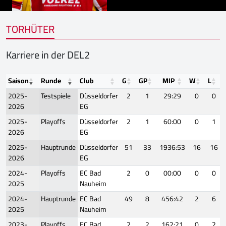
TORHÜTER
Karriere in der DEL2
Saison
Runde
Club
G
GP
MIP
W
L
2025-
Testspiele
Düsseldorfer
2
1
29:29
0
0
2026
EG
2025-
Playoffs
Düsseldorfer
2
1
60:00
0
1
2026
EG
2025-
Hauptrunde
Düsseldorfer
51
33
1936:53
16
16
2026
EG
2024-
Playoffs
EC Bad
2
0
00:00
0
0
2025
Nauheim
2024-
Hauptrunde
EC Bad
49
8
456:42
2
6
2025
Nauheim
2023-
Playoffs
EC Bad
2
2
162:21
0
2