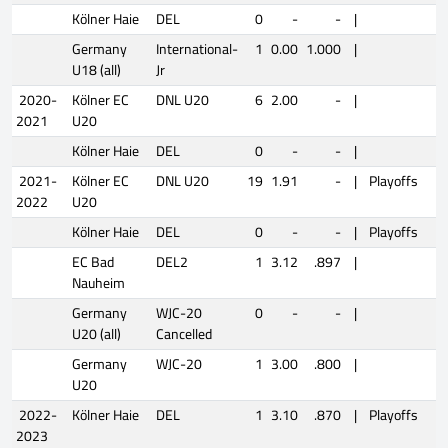
Kölner Haie
DEL
0
-
-
|
Germany
International-
1
0.00
1.000
|
U18 (all)
Jr
2020-
Kölner EC
DNL U20
6
2.00
-
|
2021
U20
Kölner Haie
DEL
0
-
-
|
2021-
Kölner EC
DNL U20
19
1.91
-
|
Playoffs
5
2022
U20
Kölner Haie
DEL
0
-
-
|
Playoffs
1
EC Bad
DEL2
1
3.12
.897
|
Nauheim
Germany
WJC-20
0
-
-
|
U20 (all)
Cancelled
Germany
WJC-20
1
3.00
.800
|
U20
2022-
Kölner Haie
DEL
1
3.10
.870
|
Playoffs
0
2023