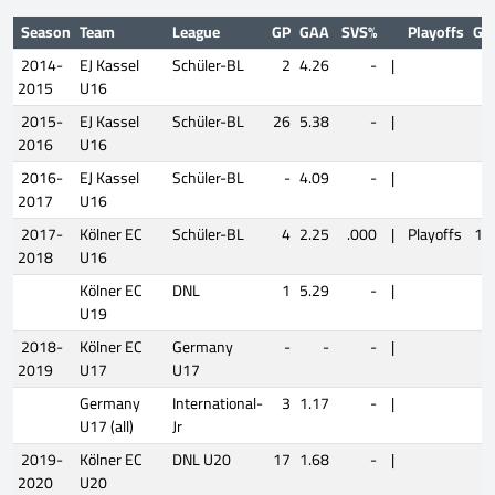
Season
Team
League
GP
GAA
SVS%
Playoffs
GP
2014-
EJ Kassel
Schüler-BL
2
4.26
-
|
2015
U16
2015-
EJ Kassel
Schüler-BL
26
5.38
-
|
2016
U16
2016-
EJ Kassel
Schüler-BL
-
4.09
-
|
2017
U16
2017-
Kölner EC
Schüler-BL
4
2.25
.000
|
Playoffs
10
2018
U16
Kölner EC
DNL
1
5.29
-
|
U19
2018-
Kölner EC
Germany
-
-
-
|
2019
U17
U17
Germany
International-
3
1.17
-
|
U17 (all)
Jr
2019-
Kölner EC
DNL U20
17
1.68
-
|
2020
U20