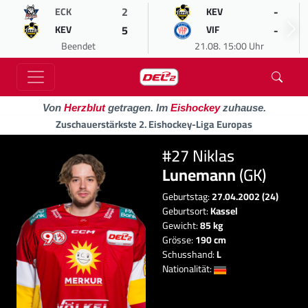
2
-
ECK
KEV
5
-
KEV
VIF
Beendet
21.08. 15:00 Uhr
Von
Herzblut
getragen. Im
Eishockey
zuhause.
Zuschauerstärkste 2. Eishockey-Liga Europas
#27 Niklas
Lunemann
(GK)
Geburtstag:
27.04.2002 (24)
Geburtsort:
Kassel
Gewicht:
85 kg
Grösse:
190 cm
Schusshand:
L
Nationalität: