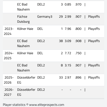
EC Bad
DEL2
3
0.85
.970
|
Nauheim
Füchse
Germany3
29
2.99
.907
|
Playoffs
5
Duisburg
2023-
Kölner Haie
DEL
1
7.96
.800
|
Playoffs
0
2024
EC Bad
DEL2
38
3.09
.908
|
Playoffs
2
Nauheim
2024-
Kölner Haie
DEL
2
7.72
.750
|
2025
EC Bad
DEL2
8
3.15
.907
|
Playoffs
0
Nauheim
2025-
Düsseldorfer
DEL2
33
2.97
.896
|
Playoffs
1
2026
EG
2026-
Düsseldorfer
DEL2
-
-
-
|
2027
EG
Player statistics ©
www.eliteprospects.com