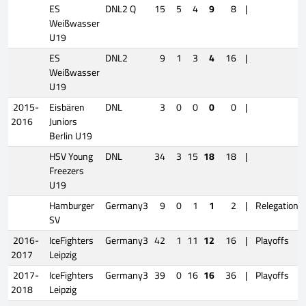
ES
DNL2 Q
15
5
4
9
8
|
Weißwasser
U19
ES
DNL2
9
1
3
4
16
|
Weißwasser
U19
2015-
Eisbären
DNL
3
0
0
0
0
|
2016
Juniors
Berlin U19
HSV Young
DNL
34
3
15
18
18
|
Freezers
U19
Hamburger
Germany3
9
0
1
1
2
|
Relegation
SV
2016-
IceFighters
Germany3
42
1
11
12
16
|
Playoffs
2017
Leipzig
2017-
IceFighters
Germany3
39
0
16
16
36
|
Playoffs
2018
Leipzig