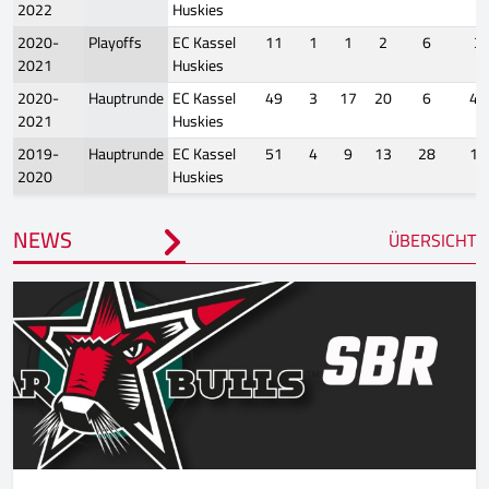
2022
Huskies
2020-
Playoffs
EC Kassel
11
1
1
2
6
3
2021
Huskies
2020-
Hauptrunde
EC Kassel
49
3
17
20
6
40
2021
Huskies
2019-
Hauptrunde
EC Kassel
51
4
9
13
28
16
2020
Huskies
NEWS
ÜBERSICHT