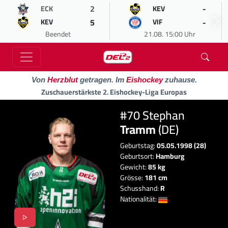
2
-
ECK
KEV
5
-
KEV
VIF
Beendet
21.08. 15:00 Uhr
Von
Herzblut
getragen. Im
Eishockey
zuhause.
Zuschauerstärkste 2. Eishockey-Liga Europas
#70 Stephan
Tramm
(DE)
Geburtstag:
05.05.1998 (28)
Geburtsort:
Hamburg
Gewicht:
85 kg
Grösse:
181 cm
Schusshand:
R
Nationalität: