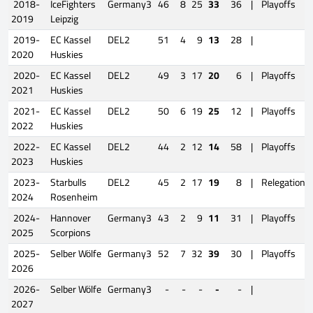
2018-
IceFighters
Germany3
46
8
25
33
36
|
Playoffs
2019
Leipzig
2019-
EC Kassel
DEL2
51
4
9
13
28
|
2020
Huskies
2020-
EC Kassel
DEL2
49
3
17
20
6
|
Playoffs
2021
Huskies
2021-
EC Kassel
DEL2
50
6
19
25
12
|
Playoffs
2022
Huskies
2022-
EC Kassel
DEL2
44
2
12
14
58
|
Playoffs
2023
Huskies
2023-
Starbulls
DEL2
45
2
17
19
8
|
Relegation
2024
Rosenheim
2024-
Hannover
Germany3
43
2
9
11
31
|
Playoffs
2025
Scorpions
2025-
Selber Wölfe
Germany3
52
7
32
39
30
|
Playoffs
2026
2026-
Selber Wölfe
Germany3
-
-
-
-
-
|
2027