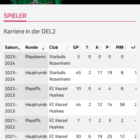
SPIELER
Karriere in der DEL2
Saison
Runde
Club
GP
T
A
P
PIM
+/-
2023-
Playdowns
Starbulls
3
0
0
0
0
2
2024
Rosenheim
2023-
Hauptrunde
Starbulls
45
2
17
19
8
13
2024
Rosenheim
2022-
Playoffs
EC Kassel
10
0
4
4
8
6
2023
Huskies
2022-
Hauptrunde
EC Kassel
44
2
12
14
58
29
2023
Huskies
2021-
Playoffs
EC Kassel
7
1
2
3
2
-4
2022
Huskies
2021-
Hauptrunde
EC Kassel
50
6
19
25
12
24