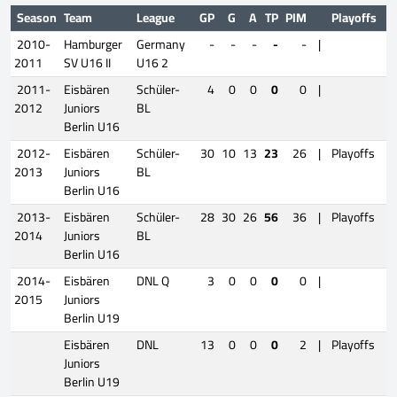
Season
Team
League
GP
G
A
TP
PIM
Playoffs
2010-
Hamburger
Germany
-
-
-
-
-
|
2011
SV U16 II
U16 2
2011-
Eisbären
Schüler-
4
0
0
0
0
|
2012
Juniors
BL
Berlin U16
2012-
Eisbären
Schüler-
30
10
13
23
26
|
Playoffs
2013
Juniors
BL
Berlin U16
2013-
Eisbären
Schüler-
28
30
26
56
36
|
Playoffs
2014
Juniors
BL
Berlin U16
2014-
Eisbären
DNL Q
3
0
0
0
0
|
2015
Juniors
Berlin U19
Eisbären
DNL
13
0
0
0
2
|
Playoffs
Juniors
Berlin U19