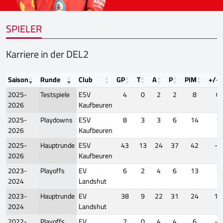
SPIELER
Karriere in der DEL2
Saison
Runde
Club
GP
T
A
P
PIM
+/-
2025-
Testspiele
ESV
4
0
2
2
8
0
2026
Kaufbeuren
2025-
Playdowns
ESV
8
3
3
6
14
1
2026
Kaufbeuren
2025-
Hauptrunde
ESV
43
13
24
37
42
-8
2026
Kaufbeuren
2023-
Playoffs
EV
6
2
4
6
13
1
2024
Landshut
2023-
Hauptrunde
EV
38
9
22
31
24
10
2024
Landshut
2022-
Playoffs
EV
7
0
4
4
6
-4