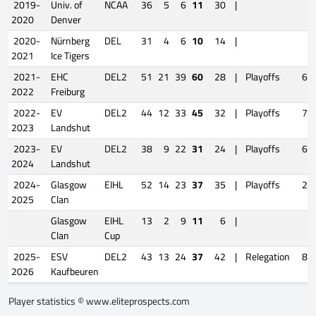
2019-
Univ. of
NCAA
36
5
6
11
30
|
2020
Denver
2020-
Nürnberg
DEL
31
4
6
10
14
|
2021
Ice Tigers
2021-
EHC
DEL2
51
21
39
60
28
|
Playoffs
6
2022
Freiburg
2022-
EV
DEL2
44
12
33
45
32
|
Playoffs
7
2023
Landshut
2023-
EV
DEL2
38
9
22
31
24
|
Playoffs
6
2024
Landshut
2024-
Glasgow
EIHL
52
14
23
37
35
|
Playoffs
2
2025
Clan
Glasgow
EIHL
13
2
9
11
6
|
Clan
Cup
2025-
ESV
DEL2
43
13
24
37
42
|
Relegation
8
2026
Kaufbeuren
Player statistics ©
www.eliteprospects.com