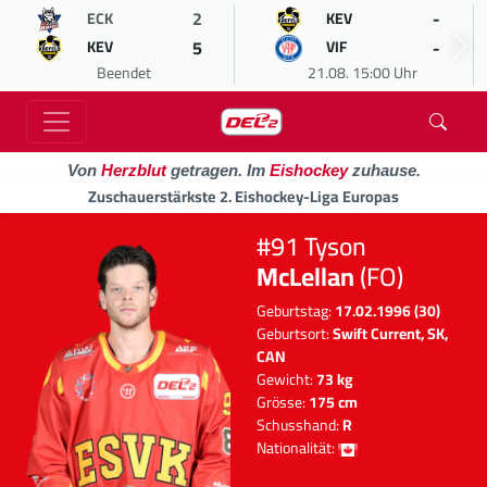
2
-
ECK
KEV
5
-
KEV
VIF
Beendet
21.08. 15:00 Uhr
Von
Herzblut
getragen. Im
Eishockey
zuhause.
Zuschauerstärkste 2. Eishockey-Liga Europas
#91 Tyson
McLellan
(FO)
Geburtstag:
17.02.1996 (30)
Geburtsort:
Swift Current, SK,
CAN
Gewicht:
73 kg
Grösse:
175 cm
Schusshand:
R
Nationalität: