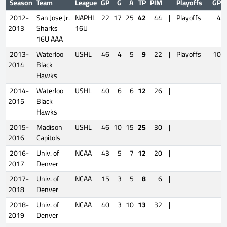
Season
Team
League
GP
G
A
TP
PIM
Playoffs
GP
2012-
San Jose Jr.
NAPHL
22
17
25
42
44
|
Playoffs
4
2013
Sharks
16U
16U AAA
2013-
Waterloo
USHL
46
4
5
9
22
|
Playoffs
10
2014
Black
Hawks
2014-
Waterloo
USHL
40
6
6
12
26
|
2015
Black
Hawks
2015-
Madison
USHL
46
10
15
25
30
|
2016
Capitols
2016-
Univ. of
NCAA
43
5
7
12
20
|
2017
Denver
2017-
Univ. of
NCAA
15
3
5
8
6
|
2018
Denver
2018-
Univ. of
NCAA
40
3
10
13
32
|
2019
Denver