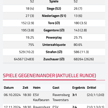
52
Spiele
52
18 (4)
Siege (S2)
26 (7)
27 (3)
Niederlagen (S1)
13 (6)
152 (2.9)
Tore (∅)
180 (3.5)
195 (3.8)
Gegentore (∅)
143 (2.8)
19.2%
Powerplay
25.7%
75%
Unterzahlquote
80.6%
529 (10.2)
Strafen (∅)
586 (11.3)
64567 (2483)
Zuschauer (∅)
68264 (2626)
SPIELE GEGENEINANDER (AKTUELLE RUNDE)
Datum
Zeit
Heim
Gast
Ergebnis
Drittel
06.10.2024
18:30
ESV
Ravensburg
3:1
(2:0,1:1,0:0)
Kaufbeuren
Towerstars
17.11.2024
18:30
Ravensburg
ESV
2:4
(1:0,1:3,0:1)