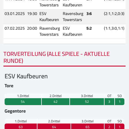
Towerstars
Kaufbeuren
03.01.2025
19:30
ESV
Ravensburg
3:6
(2:1,1:2,0:3)
Kaufbeuren
Towerstars
07.02.2025
20:00
Ravensburg
ESV
5:2
(1:1,3:0,1:1)
Towerstars
Kaufbeuren
TORVERTEILUNG (ALLE SPIELE - AKTUELLE
RUNDE)
ESV Kaufbeuren
Tore
1.Drittel
2.Drittel
3.Drittel
OT
SO
54
42
52
3
1
Gegentore
1.Drittel
2.Drittel
3.Drittel
OT
SO
63
64
65
2
1