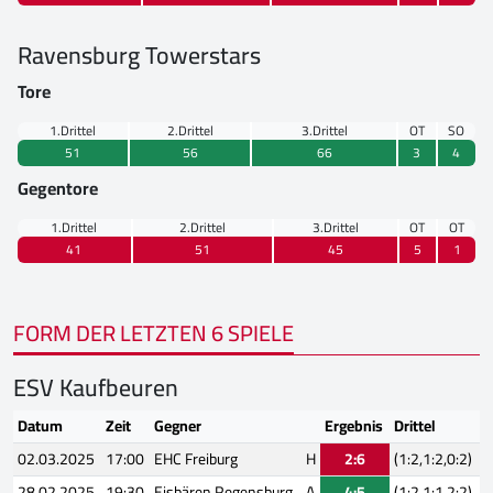
Ravensburg Towerstars
Tore
1.Drittel
2.Drittel
3.Drittel
OT
SO
51
56
66
3
4
Gegentore
1.Drittel
2.Drittel
3.Drittel
OT
OT
41
51
45
5
1
FORM DER LETZTEN 6 SPIELE
ESV Kaufbeuren
Datum
Zeit
Gegner
Ergebnis
Drittel
02.03.2025
17:00
EHC Freiburg
H
2:6
(1:2,1:2,0:2)
28.02.2025
19:30
Eisbären Regensburg
A
4:5
(1:2,1:1,2:2)