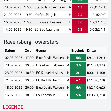
23.02.2025
17:00
Starbulls Rosenheim
A
4:3
(2:0,0:2,2:1)
21.02.2025
19:30
Krefeld Pinguine
H
2:4
(1:2,1:2,0:0)
16.02.2025
17:00
EC Kassel Huskies
H
3:6
(1:2,1:1,1:3)
14.02.2025
19:30
EC Bad Nauheim
A
7:3
(0:0,3:2,4:1)
Ravensburg Towerstars
Datum
Zeit
Gegner
Ergebnis
Drittel
02.03.2025
17:00
Blue Devils Weiden
H
5:3
(2:1,1:1,2:1)
28.02.2025
19:30
Dresdner Eislöwen
A
1:6
(0:1,0:1,1:4)
23.02.2025
18:30
EC Kassel Huskies
H
2:1
(0:0,1:1,1:0)
21.02.2025
19:30
EC Bad Nauheim
A
4:1
(2:1,0:0,2:0)
18.02.2025
20:00
Blue Devils Weiden
H
6:4
(1:2,1:0,4:2)
16.02.2025
18:30
EV Landshut
H
5:4
(1:0,2:1,2:3)
LEGENDE