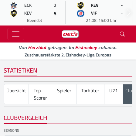
2
-
ECK
KEV
5
-
KEV
VIF
Beendet
21.08. 15:00 Uhr
Von
Herzblut
getragen. Im
Eishockey
zuhause.
Zuschauerstärkste 2. Eishockey-Liga Europas
STATISTIKEN
Übersicht
Top-
Spieler
Torhüter
U21
Club
Scorer
CLUBVERGLEICH
SEASONS