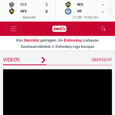
2
-
ECK
KEV
5
-
KEV
VIF
Beendet
21.08. 15:00 Uhr
Von
Herzblut
getragen. Im
Eishockey
zuhause.
Zuschauerstärkste 2. Eishockey-Liga Europas
VIDEOS
ÜBERSICHT