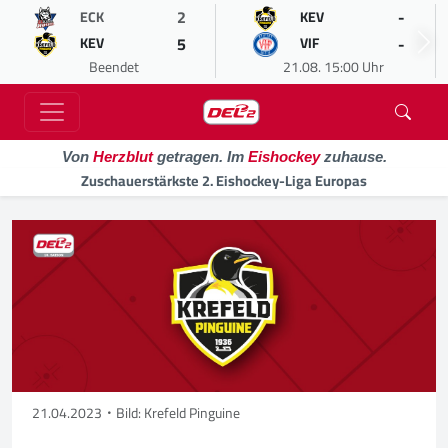
2
-
ECK
KEV
5
-
KEV
VIF
Beendet
21.08. 15:00 Uhr
Von
Herzblut
getragen. Im
Eishockey
zuhause.
Zuschauerstärkste 2. Eishockey-Liga Europas
21.04.2023
Bild: Krefeld Pinguine