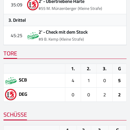
2' -
Übertriebene Härte
35:09
#55 M. Münzenberger
(Kleine Strafe)
3. Drittel
2' -
Check mit dem Stock
45:25
#9 B. Kemp
(Kleine Strafe)
TORE
1.
2.
3.
G
SCB
4
1
0
5
DEG
0
0
2
2
SCHÜSSE