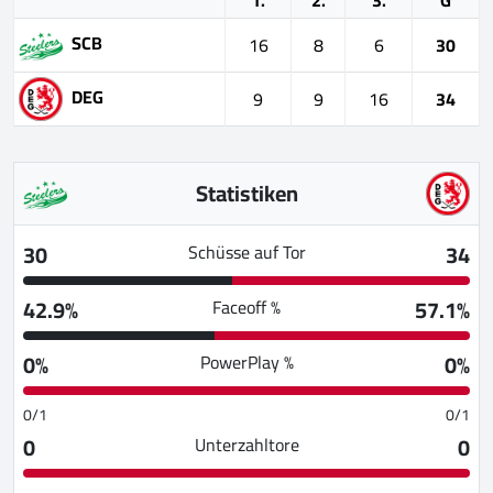
1.
2.
3.
G
SCB
16
8
6
30
DEG
9
9
16
34
Statistiken
30
34
Schüsse auf Tor
42.9%
57.1%
Faceoff %
0%
0%
PowerPlay %
0/1
0/1
0
0
Unterzahltore