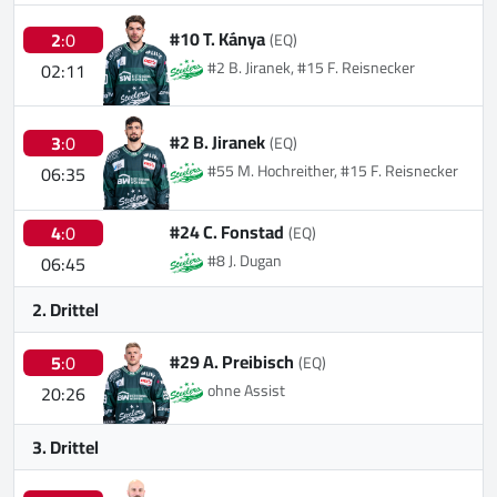
#10 T. Kánya
2
:0
(EQ)
#2 B. Jiranek, #15 F. Reisnecker
02:11
#2 B. Jiranek
3
:0
(EQ)
#55 M. Hochreither, #15 F. Reisnecker
06:35
#24 C. Fonstad
4
:0
(EQ)
#8 J. Dugan
06:45
2. Drittel
#29 A. Preibisch
5
:0
(EQ)
ohne Assist
20:26
3. Drittel