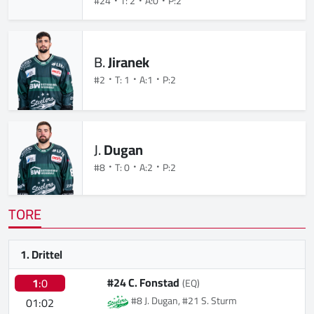
#24
T: 2
A:0
P:2
B.
Jiranek
#2
T: 1
A:1
P:2
J.
Dugan
#8
T: 0
A:2
P:2
TORE
1. Drittel
#24 C. Fonstad
1
:0
(EQ)
#8 J. Dugan, #21 S. Sturm
01:02