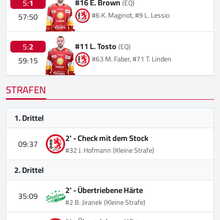
#16 E. Brown
5:
1
(EQ)
#6 K. Maginot, #9 L. Lessio
57:50
#11 L. Tosto
5:
2
(EQ)
#63 M. Faber, #71 T. Linden
59:15
STRAFEN
1. Drittel
2' -
Check mit dem Stock
09:37
#32 J. Hofmann
(Kleine Strafe)
2. Drittel
2' -
Übertriebene Härte
35:09
#2 B. Jiranek
(Kleine Strafe)