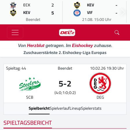
2
-
ECK
KEV
5
-
KEV
VIF
Beendet
21.08. 15:00 Uhr
Von
Herzblut
getragen. Im
Eishockey
zuhause.
Zuschauerstärkste 2. Eishockey-Liga Europas
Spieltag: 44
Beendet
10.02.26 19:30 Uhr
5
-
2
(4:0;1:0;0:2)
SCB
DEG
Spielbericht
Spielverlauf
Lineup
Spielerstats
SPIELTAGSBERICHT