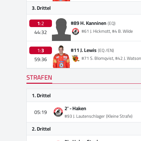
3. Drittel
#89 H. Kanninen
1
:2
(EQ)
#61 J. Hickmott, #4 B. Wilde
44:32
#11 J. Lewis
1:
3
(EQ /EN)
#71 S. Blomqvist, #42 J. Watso
59:36
STRAFEN
1. Drittel
2' -
Haken
05:19
#93 J. Lautenschlager
(Kleine Strafe)
2. Drittel