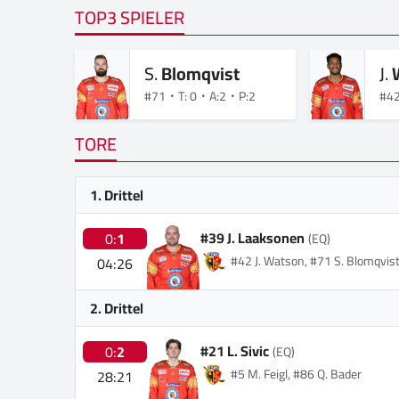
TOP3 SPIELER
S.
Blomqvist
J.
#71
T: 0
A:2
P:2
#4
TORE
1. Drittel
#39 J. Laaksonen
0:
1
(EQ)
#42 J. Watson, #71 S. Blomqvis
04:26
2. Drittel
#21 L. Sivic
0:
2
(EQ)
#5 M. Feigl, #86 Q. Bader
28:21