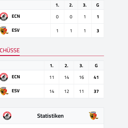
1.
2.
3.
G
ECN
0
0
1
1
ESV
1
1
1
3
CHÜSSE
1.
2.
3.
G
ECN
11
14
16
41
ESV
14
12
11
37
Statistiken