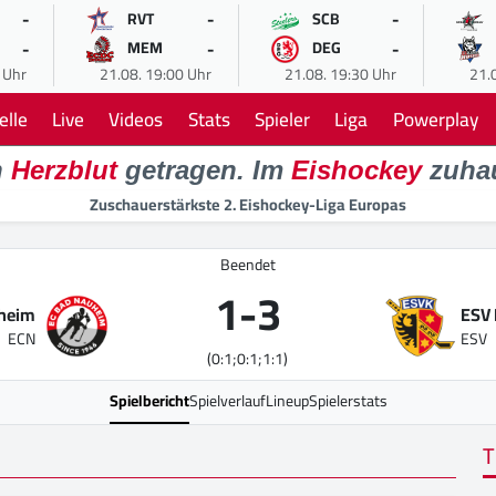
-
-
-
RVT
SCB
-
-
-
MEM
DEG
 Uhr
21.08. 19:00 Uhr
21.08. 19:30 Uhr
21.
elle
Live
Videos
Stats
Spieler
Liga
Powerplay
n
Herzblut
getragen. Im
Eishockey
zuha
Zuschauerstärkste 2. Eishockey-Liga Europas
Beendet
1
-
3
heim
ESV 
ECN
ESV
(0:1;0:1;1:1)
Spielbericht
Spielverlauf
Lineup
Spielerstats
T