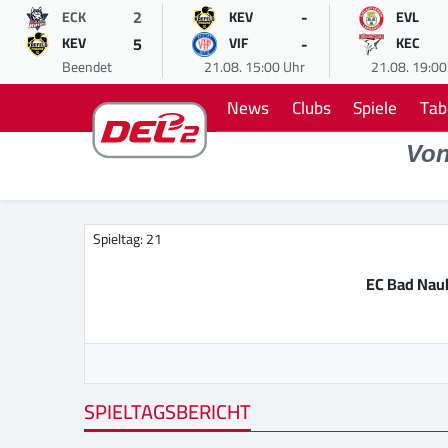
2
-
ECK
KEV
EVL
5
-
KEV
VIF
KEC
Beendet
21.08. 15:00 Uhr
21.08. 19:00
News
Clubs
Spiele
Tab
Vo
Spieltag: 21
EC Bad Nau
SPIELTAGSBERICHT