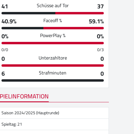
41
37
Schüsse auf Tor
40.9%
59.1%
Faceoff %
0%
0%
PowerPlay %
0/0
0/3
0
0
Unterzahltore
6
0
Strafminuten
PIELINFORMATION
Saison 2024/2025 (Hauptrunde)
Spieltag: 21