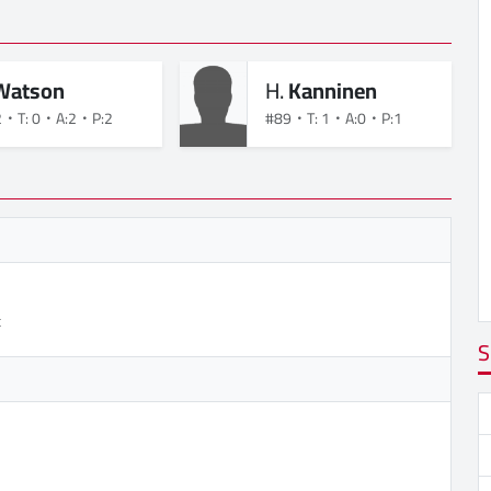
Watson
H.
Kanninen
2
T: 0
A:2
P:2
#89
T: 1
A:0
P:1
t
S