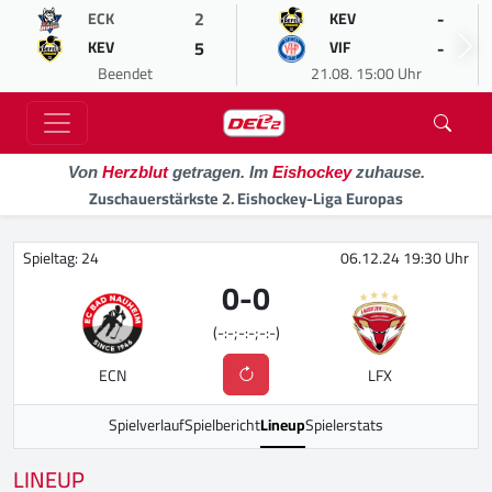
2
-
ECK
KEV
5
-
KEV
VIF
Beendet
21.08. 15:00 Uhr
Von
Herzblut
getragen. Im
Eishockey
zuhause.
Zuschauerstärkste 2. Eishockey-Liga Europas
Spieltag: 24
06.12.24 19:30 Uhr
0
-
0
(-:-;-:-;-:-)
ECN
LFX
Spielverlauf
Spielbericht
Lineup
Spielerstats
LINEUP