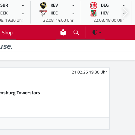
-
-
-
SBR
KEV
DEG
-
-
-
ECK
KEC
HEV
08. 19:30 Uhr
22.08. 14:00 Uhr
22.08. 18:00 Uhr
Shop
use.
21.02.25 19:30 Uhr
nsburg Towerstars