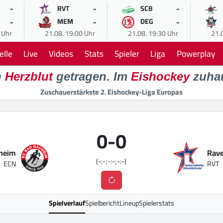
-
-
-
RVT
SCB
-
-
-
MEM
DEG
 Uhr
21.08. 19:00 Uhr
21.08. 19:30 Uhr
21.
elle
Live
Videos
Stats
Spieler
Liga
Powerplay
n
Herzblut
getragen. Im
Eishockey
zuha
Zuschauerstärkste 2. Eishockey-Liga Europas
0
-
0
heim
Rave
(-:-;-:-;-:-)
ECN
RVT
Spielverlauf
Spielbericht
Lineup
Spielerstats