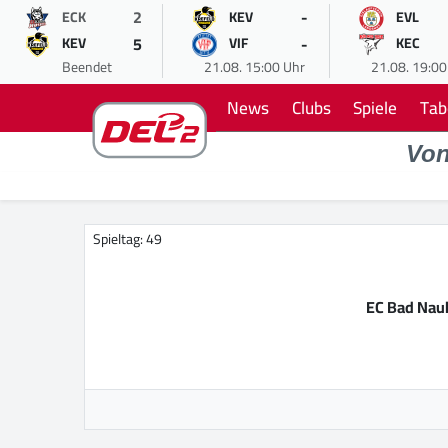
2
-
ECK
KEV
EVL
5
-
KEV
VIF
KEC
Beendet
21.08. 15:00 Uhr
21.08. 19:00
News
Clubs
Spiele
Tab
Vo
Spieltag: 49
EC Bad Nau