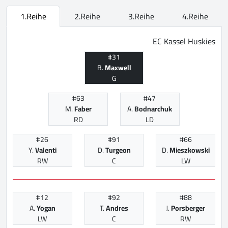
1.Reihe
2.Reihe
3.Reihe
4.Reihe
EC Kassel Huskies
#31
B.
Maxwell
G
#63
#47
M.
Faber
A.
Bodnarchuk
RD
LD
#26
#91
#66
Y.
Valenti
D.
Turgeon
D.
Mieszkowski
RW
C
LW
#12
#92
#88
A.
Yogan
T.
Andres
J.
Porsberger
LW
C
RW