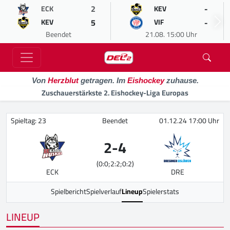
2
-
ECK
KEV
5
-
KEV
VIF
Beendet
21.08. 15:00 Uhr
Von
Herzblut
getragen. Im
Eishockey
zuhause.
Zuschauerstärkste 2. Eishockey-Liga Europas
Spieltag: 23
Beendet
01.12.24 17:00 Uhr
2
-
4
(0:0;2:2;0:2)
ECK
DRE
Spielbericht
Spielverlauf
Lineup
Spielerstats
LINEUP