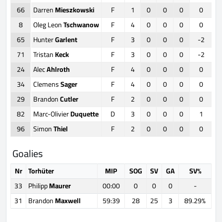
66
Darren
Mieszkowski
F
1
0
0
0
0
8
Oleg Leon
Tschwanow
F
4
0
0
0
0
65
Hunter
Garlent
F
3
0
0
0
-2
71
Tristan
Keck
F
3
0
0
0
-2
24
Alec
Ahlroth
F
4
0
0
0
0
34
Clemens
Sager
F
4
0
0
0
0
29
Brandon
Cutler
F
2
0
0
0
0
82
Marc-Olivier
Duquette
D
3
0
0
0
1
96
Simon
Thiel
F
2
0
0
0
0
Goalies
Nr
Torhüter
MIP
SOG
SV
GA
SV%
33
Philipp
Maurer
00:00
0
0
0
-
31
Brandon
Maxwell
59:39
28
25
3
89.29%