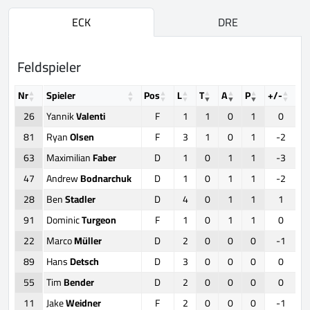
ECK
DRE
Feldspieler
Nr
Spieler
Pos
L
T
A
P
+/-
F
26
Yannik
Valenti
F
1
1
0
1
0
81
Ryan
Olsen
F
3
1
0
1
-2
63
Maximilian
Faber
D
1
0
1
1
-3
47
Andrew
Bodnarchuk
D
1
0
1
1
-2
28
Ben
Stadler
D
4
0
1
1
1
91
Dominic
Turgeon
F
1
0
1
1
0
22
Marco
Müller
D
2
0
0
0
-1
89
Hans
Detsch
D
3
0
0
0
0
55
Tim
Bender
D
2
0
0
0
0
11
Jake
Weidner
F
2
0
0
0
-1