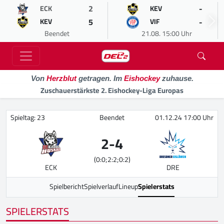
2
-
ECK
KEV
5
-
KEV
VIF
Beendet
21.08. 15:00 Uhr
Von
Herzblut
getragen. Im
Eishockey
zuhause.
Zuschauerstärkste 2. Eishockey-Liga Europas
Spieltag: 23
Beendet
01.12.24 17:00 Uhr
2
-
4
(0:0;2:2;0:2)
ECK
DRE
Spielbericht
Spielverlauf
Lineup
Spielerstats
SPIELERSTATS