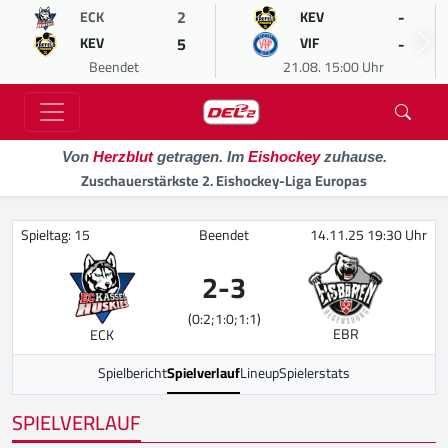
2
-
ECK
KEV
5
-
KEV
VIF
Beendet
21.08. 15:00 Uhr
Von
Herzblut
getragen. Im
Eishockey
zuhause.
Zuschauerstärkste 2. Eishockey-Liga Europas
Spieltag: 15
Beendet
14.11.25 19:30 Uhr
2
-
3
(0:2;1:0;1:1)
EBR
ECK
Spielbericht
Spielverlauf
Lineup
Spielerstats
SPIELVERLAUF