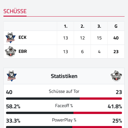
SCHÜSSE
1.
2.
3.
G
ECK
13
12
15
40
EBR
13
6
4
23
Statistiken
40
23
Schüsse auf Tor
58.2%
41.8%
Faceoff %
33.3%
25%
PowerPlay %