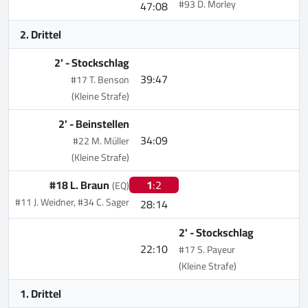
#93 D. Morley
47:08
2. Drittel
2' -
Stockschlag
39:47
#17 T. Benson
(Kleine Strafe)
2' -
Beinstellen
34:09
#22 M. Müller
(Kleine Strafe)
#18 L. Braun
1
:2
(EQ)
#11 J. Weidner, #34 C. Sager
28:14
2' -
Stockschlag
22:10
#17 S. Payeur
(Kleine Strafe)
1. Drittel