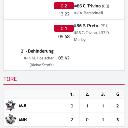
0:
2
#86 C. Trivino
(EQ)
#7 A. Berardinelli
13:22
#36 P. Preto
(PP1)
0:
1
#86 C. Trivino, #93 D.
05:48
Morley
2' -
Behinderung
05:42
#44 M. Hoelscher
(Kleine Strafe)
TORE
1.
2.
3.
G
ECK
0
1
1
2
EBR
2
0
1
3