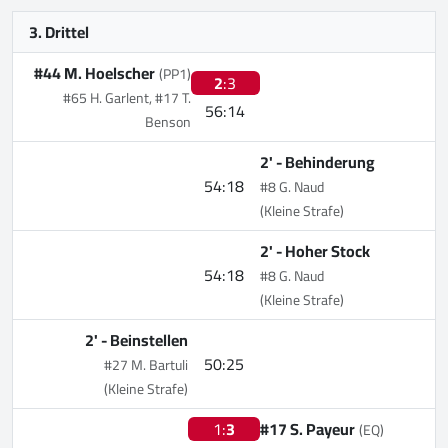
3. Drittel
#44 M. Hoelscher
(PP1)
2
:3
#65 H. Garlent, #17 T.
56:14
Benson
2' -
Behinderung
54:18
#8 G. Naud
(Kleine Strafe)
2' -
Hoher Stock
54:18
#8 G. Naud
(Kleine Strafe)
2' -
Beinstellen
50:25
#27 M. Bartuli
(Kleine Strafe)
1:
3
#17 S. Payeur
(EQ)